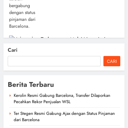
Trabzonspor Mulai Negosiasi
Mohamed Salah, Tes Medis
Cari
Dijadwalkan 5 Agustus
CARI
author
4 jam ago
0
Berita Terbaru
Kerolin Resmi Gabung Barcelona, Transfer Dilaporkan
Gianni Infantino Kehilangan
Pecahkan Rekor Penjualan WSL
Dukungan Jelang Pemilihan
Ter Stegen Resmi Gabung Ajax dengan Status Pinjaman
Presiden FIFA 2027
dari Barcelona
author
1 hari ago
0