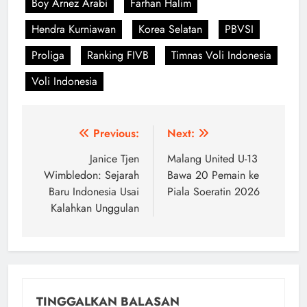
Boy Arnez Arabi
Farhan Halim
Hendra Kurniawan
Korea Selatan
PBVSI
Proliga
Ranking FIVB
Timnas Voli Indonesia
Voli Indonesia
Navigasi
Previous:
Next:
pos
Janice Tjen
Malang United U-13
Wimbledon: Sejarah
Bawa 20 Pemain ke
Baru Indonesia Usai
Piala Soeratin 2026
Kalahkan Unggulan
TINGGALKAN BALASAN