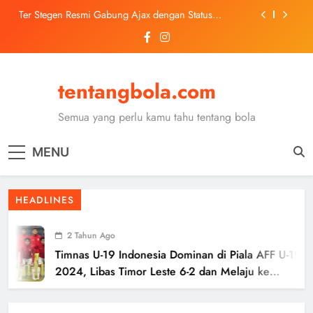
Skip
Ter Stegen Resmi Gabung Ajax dengan Status
to
Pinjaman dari Barcelona
content
Trabzonspor Mulai Negosiasi Mohamed Salah, Tes
Medis Dijadwalkan 5 Agustus
Malang United U-13 Juara Piala Soeratin Kota Malang
2026, Siap Tatap Putaran Provinsi
tentangbola.com
Kerolin Resmi Gabung Barcelona, Transfer
Dilaporkan Pecahkan Rekor Penjualan WSL
Semua yang perlu kamu tahu tentang bola
Ter Stegen Resmi Gabung Ajax dengan Status
Pinjaman dari Barcelona
MENU
Trabzonspor Mulai Negosiasi Mohamed Salah, Tes
Medis Dijadwalkan 5 Agustus
Malang United U-13 Juara Piala Soeratin Kota Malang
HEADLINES
2026, Siap Tatap Putaran Provinsi
2 Tahun Ago
Timnas U-19 Indonesia Dominan di Piala AFF U-19
2024, Libas Timor Leste 6-2 dan Melaju ke
Semifinal