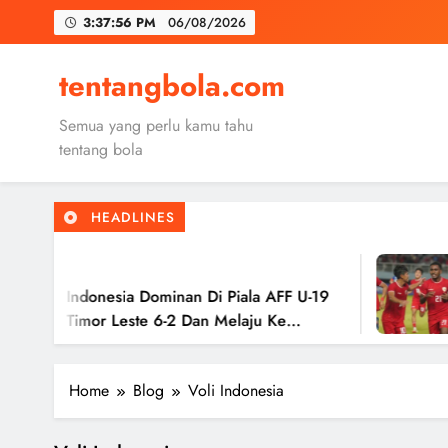
Skip
3:37:57 PM
06/08/2026
to
content
Trabzon
tentangbola.com
Malang United
Semua yang perlu kamu tahu
Kerolin Resm
tentang bola
HEADLINES
Trabzon
2
Malang United
 Indonesia Dominan Di Piala AFF U-19
Tim
 Timor Leste 6-2 Dan Melaju Ke
Has
Ke 
Home
Blog
Voli Indonesia