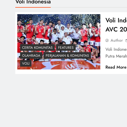
Voli Indonesia
Voli In
AVC 2
Author
CERITA KOMUNITAS
FEATURES
Voli Indone
Putra Mera
OLAHRAGA
PERJALANAN & KOMUNITAS
VOLI
Read More