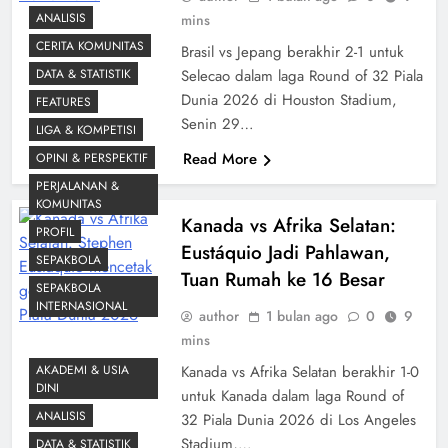
ANALISIS
mins
CERITA KOMUNITAS
Brasil vs Jepang berakhir 2-1 untuk
DATA & STATISTIK
Selecao dalam laga Round of 32 Piala
Dunia 2026 di Houston Stadium,
FEATURES
Senin 29…
LIGA & KOMPETISI
Read More
OPINI & PERSPEKTIF
PERJALANAN &
KOMUNITAS
Kanada vs Afrika Selatan:
PROFIL
Eustáquio Jadi Pahlawan,
SEPAKBOLA
Tuan Rumah ke 16 Besar
SEPAKBOLA
INTERNASIONAL
author
1 bulan ago
0
9
mins
AKADEMI & USIA
Kanada vs Afrika Selatan berakhir 1-0
DINI
untuk Kanada dalam laga Round of
ANALISIS
32 Piala Dunia 2026 di Los Angeles
Stadium,…
DATA & STATISTIK