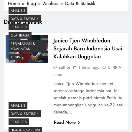
Home
Blog
Analisis
Data & Statistik
ANALISIS
DATA & STATISTIK
Data & Statistik
FEATURES
OLAHRAGA
Janice Tjen Wimbledon:
PERJALANAN &
Sejarah Baru Indonesia Usai
KOMUNITAS
Kalahkan Unggulan
TENIS
author
1 bulan ago
0
9
mins
Janice Tjen Wimbledon menjadi
sorotan olahraga Indonesia hari ini
setelah petenis putri Merah Putih itu
menumbangkan unggulan ke-22 asal
ANALISIS
Kanada,…
DATA & STATISTIK
Read More
FEATURES
LIGA & KOMPETISI