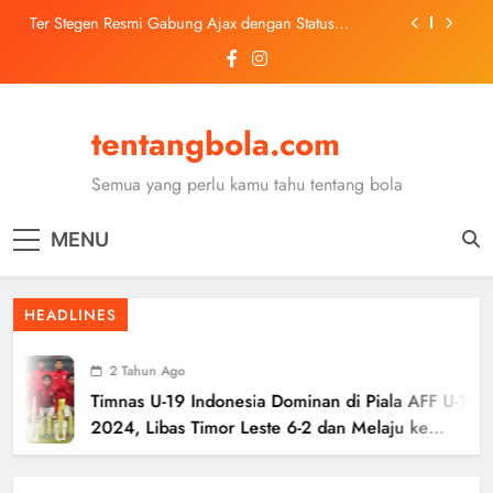
Skip
Ter Stegen Resmi Gabung Ajax dengan Status
to
Pinjaman dari Barcelona
content
Trabzonspor Mulai Negosiasi Mohamed Salah, Tes
Medis Dijadwalkan 5 Agustus
Malang United U-13 Juara Piala Soeratin Kota Malang
2026, Siap Tatap Putaran Provinsi
tentangbola.com
Kerolin Resmi Gabung Barcelona, Transfer
Dilaporkan Pecahkan Rekor Penjualan WSL
Semua yang perlu kamu tahu tentang bola
Ter Stegen Resmi Gabung Ajax dengan Status
Pinjaman dari Barcelona
MENU
Trabzonspor Mulai Negosiasi Mohamed Salah, Tes
Medis Dijadwalkan 5 Agustus
Malang United U-13 Juara Piala Soeratin Kota Malang
HEADLINES
2026, Siap Tatap Putaran Provinsi
2 Tahun Ago
Timnas U-19 Indonesia Dominan di Piala AFF U-19
2024, Libas Timor Leste 6-2 dan Melaju ke
Semifinal