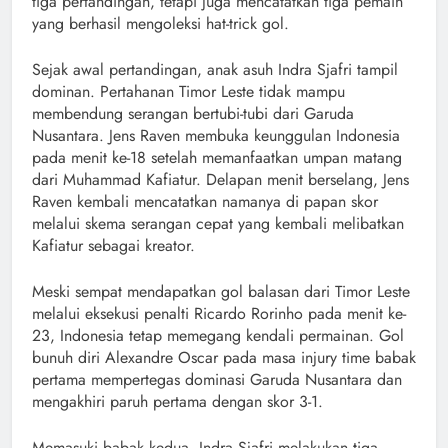
tiga pertandingan, tetapi juga mencatatkan tiga pemain
yang berhasil mengoleksi hat-trick gol.
Sejak awal pertandingan, anak asuh Indra Sjafri tampil
dominan. Pertahanan Timor Leste tidak mampu
membendung serangan bertubi-tubi dari Garuda
Nusantara. Jens Raven membuka keunggulan Indonesia
pada menit ke-18 setelah memanfaatkan umpan matang
dari Muhammad Kafiatur. Delapan menit berselang, Jens
Raven kembali mencatatkan namanya di papan skor
melalui skema serangan cepat yang kembali melibatkan
Kafiatur sebagai kreator.
Meski sempat mendapatkan gol balasan dari Timor Leste
melalui eksekusi penalti Ricardo Rorinho pada menit ke-
23, Indonesia tetap memegang kendali permainan. Gol
bunuh diri Alexandre Oscar pada masa injury time babak
pertama mempertegas dominasi Garuda Nusantara dan
mengakhiri paruh pertama dengan skor 3-1.
Memasuki babak kedua, Indra Sjafri melakukan tiga