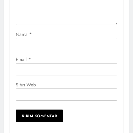
Nama
*
Email
*
Situs Web