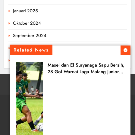
Januari 2025
Oktober 2024
September 2024
Agustus 2024
Related News
Juli 2024
Masel dan El Suryanaga Sapu Bersih,
28 Gol Warnai Laga Malang Junior
League U-16 Hari Ini
tentangbola.com - 2026. All Rights Reserved