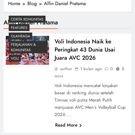
Home
Blog
Alfin Daniel Pratama
CERITA KOMUNITAS
Alfin Daniel Pratama
FEATURES
OLAHRAGA
Voli Indonesia Naik ke
PERJALANAN &
Peringkat 43 Dunia Usai
KOMUNITAS
Juara AVC 2026
VOLI
author
1 bulan ago
0
8
mins
Voli Indonesia mencatat lonjakan
besar di ranking dunia setelah
Timnas voli putra Merah Putih
menjuarai AVC Men’s Volleyball Cup
2026….
Read More