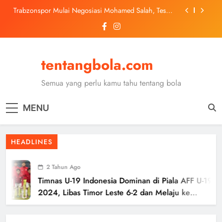
Skip
Trabzonspor Mulai Negosiasi Mohamed Salah, Tes
to
Medis Dijadwalkan 5 Agustus
content
Malang United U-13 Juara Piala Soeratin Kota Malang
2026, Siap Tatap Putaran Provinsi
Kerolin Resmi Gabung Barcelona, Transfer
Dilaporkan Pecahkan Rekor Penjualan WSL
tentangbola.com
Ter Stegen Resmi Gabung Ajax dengan Status
Pinjaman dari Barcelona
Semua yang perlu kamu tahu tentang bola
Trabzonspor Mulai Negosiasi Mohamed Salah, Tes
Medis Dijadwalkan 5 Agustus
MENU
Malang United U-13 Juara Piala Soeratin Kota Malang
2026, Siap Tatap Putaran Provinsi
HEADLINES
2 Tahun Ago
Timnas U-19 Indonesia Dominan di Piala AFF U-19
2024, Libas Timor Leste 6-2 dan Melaju ke
Semifinal