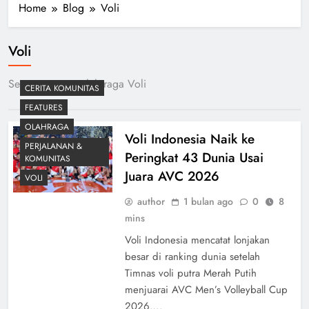
Home
Blog
Voli
Voli
Semua tentang olah raga Voli
CERITA KOMUNITAS
FEATURES
OLAHRAGA
Voli Indonesia Naik ke
PERJALANAN &
Peringkat 43 Dunia Usai
KOMUNITAS
Juara AVC 2026
VOLI
author
1 bulan ago
0
8
mins
Voli Indonesia mencatat lonjakan
besar di ranking dunia setelah
Timnas voli putra Merah Putih
menjuarai AVC Men’s Volleyball Cup
2026….