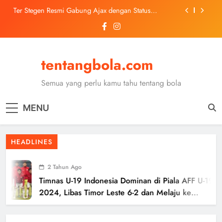
Skip
Ter Stegen Resmi Gabung Ajax dengan Status
to
Pinjaman dari Barcelona
content
Trabzonspor Mulai Negosiasi Mohamed Salah, Tes
Medis Dijadwalkan 5 Agustus
Malang United U-13 Juara Piala Soeratin Kota Malang
2026, Siap Tatap Putaran Provinsi
tentangbola.com
Kerolin Resmi Gabung Barcelona, Transfer
Dilaporkan Pecahkan Rekor Penjualan WSL
Semua yang perlu kamu tahu tentang bola
Ter Stegen Resmi Gabung Ajax dengan Status
Pinjaman dari Barcelona
MENU
Trabzonspor Mulai Negosiasi Mohamed Salah, Tes
Medis Dijadwalkan 5 Agustus
Malang United U-13 Juara Piala Soeratin Kota Malang
HEADLINES
2026, Siap Tatap Putaran Provinsi
2 Tahun Ago
Timnas U-19 Indonesia Dominan di Piala AFF U-19
2024, Libas Timor Leste 6-2 dan Melaju ke
Semifinal