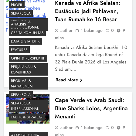
Kanada vs Afrika Selatan:
PROFIL
Eustáquio Jadi Pahlawan,
SEPAKBOLA
Tuan Rumah ke 16 Besar
SEPAKBOLA
ANALISIS
INTERNASIONAL
author
1 bulan ago
0
9
CERITA KOMUNITAS
mins
DATA & STATISTIK
Kanada vs Afrika Selatan berakhir 1-0
FEATURES
untuk Kanada dalam laga Round of
OPINI & PERSPEKTIF
32 Piala Dunia 2026 di Los Angeles
PERJALANAN &
Stadium,…
KOMUNITAS
Read More
REGULASI &
MANAJEMEN
SEPAKBOLA
Cape Verde vs Arab Saudi:
SEPAKBOLA
Blue Sharks Lolos, Argentina
INTERNASIONAL
Menanti
TAKTIK & STRATEGI
author
1 bulan ago
0
9
mins
AKADEMI & USIA