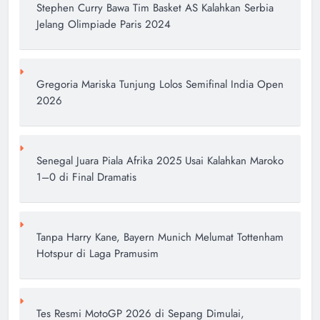
Stephen Curry Bawa Tim Basket AS Kalahkan Serbia
Jelang Olimpiade Paris 2024
Gregoria Mariska Tunjung Lolos Semifinal India Open
2026
Senegal Juara Piala Afrika 2025 Usai Kalahkan Maroko
1–0 di Final Dramatis
Tanpa Harry Kane, Bayern Munich Melumat Tottenham
Hotspur di Laga Pramusim
Tes Resmi MotoGP 2026 di Sepang Dimulai,