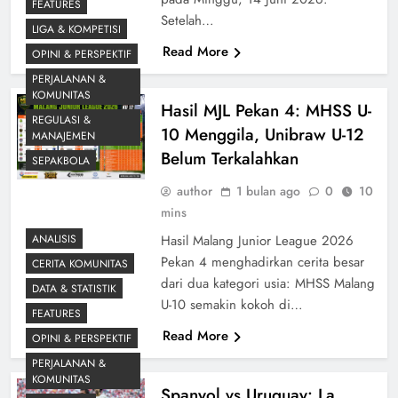
FEATURES
Setelah…
LIGA & KOMPETISI
Read More
OPINI & PERSPEKTIF
PERJALANAN &
KOMUNITAS
Hasil MJL Pekan 4: MHSS U-
REGULASI &
10 Menggila, Unibraw U-12
MANAJEMEN
Belum Terkalahkan
SEPAKBOLA
author
1 bulan ago
0
10
mins
ANALISIS
Hasil Malang Junior League 2026
Pekan 4 menghadirkan cerita besar
CERITA KOMUNITAS
dari dua kategori usia: MHSS Malang
DATA & STATISTIK
U-10 semakin kokoh di…
FEATURES
Read More
OPINI & PERSPEKTIF
PERJALANAN &
KOMUNITAS
Spanyol vs Uruguay: La