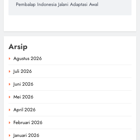
Pembalap Indonesia Jalani Adaptasi Awal
Arsip
Agustus 2026
Juli 2026
Juni 2026
Mei 2026
April 2026
Februari 2026
Januari 2026