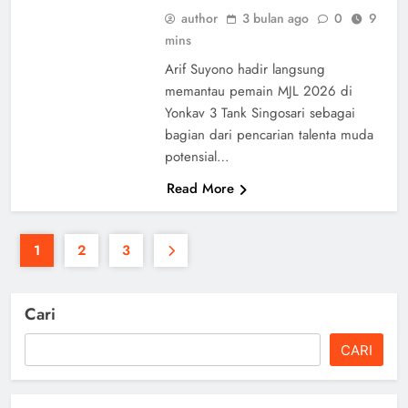
author
3 bulan ago
0
9
mins
Arif Suyono hadir langsung
memantau pemain MJL 2026 di
Yonkav 3 Tank Singosari sebagai
bagian dari pencarian talenta muda
potensial…
Read More
1
2
3
Cari
CARI