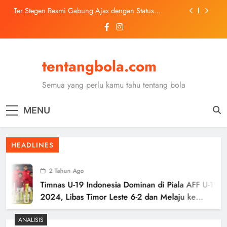
Skip
Ter Stegen Resmi Gabung Ajax dengan Status
to
Pinjaman dari Barcelona
content
Trabzonspor Mulai Negosiasi Mohamed Salah, Tes
Medis Dijadwalkan 5 Agustus
Malang United U-13 Juara Piala Soeratin Kota Malang
2026, Siap Tatap Putaran Provinsi
tentangbola.com
Kerolin Resmi Gabung Barcelona, Transfer
Dilaporkan Pecahkan Rekor Penjualan WSL
Semua yang perlu kamu tahu tentang bola
Ter Stegen Resmi Gabung Ajax dengan Status
Pinjaman dari Barcelona
MENU
Trabzonspor Mulai Negosiasi Mohamed Salah, Tes
Medis Dijadwalkan 5 Agustus
Malang United U-13 Juara Piala Soeratin Kota Malang
HEADLINES
2026, Siap Tatap Putaran Provinsi
2 Tahun Ago
Timnas U-19 Indonesia Dominan di Piala AFF U-19
2024, Libas Timor Leste 6-2 dan Melaju ke
Semifinal
ANALISIS