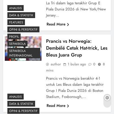
La Tri dalam laga terakhir Grup E
ANALISIS
Piala Dunia 2026 di New York/New
Jersey…
DATA & STATISTIK
FEATURES
Read More
OPINI & PERSPEKTIF
PROFIL
Prancis vs Norwegia:
SEPAKBOLA
Dembélé Cetak Hat-trick, Les
SEPAKBOLA
Bleus Juara Grup
INTERNASIONAL
author
1 bulan ago
0
8
mins
Prancis vs Norwegia berakhir 4-1
untuk Les Bleus dalam laga terakhir
Grup I Piala Dunia 2026 di Boston
Stadium, Foxborough,…
ANALISIS
DATA & STATISTIK
Read More
OPINI & PERSPEKTIF