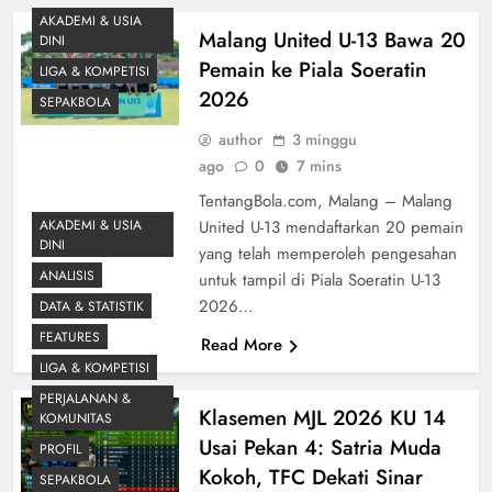
AKADEMI & USIA
Malang United U-13 Bawa 20
DINI
Pemain ke Piala Soeratin
LIGA & KOMPETISI
2026
SEPAKBOLA
author
3 minggu
ago
0
7 mins
TentangBola.com, Malang – Malang
AKADEMI & USIA
United U-13 mendaftarkan 20 pemain
DINI
yang telah memperoleh pengesahan
ANALISIS
untuk tampil di Piala Soeratin U-13
2026…
DATA & STATISTIK
FEATURES
Read More
LIGA & KOMPETISI
PERJALANAN &
Klasemen MJL 2026 KU 14
KOMUNITAS
Usai Pekan 4: Satria Muda
PROFIL
Kokoh, TFC Dekati Sinar
SEPAKBOLA