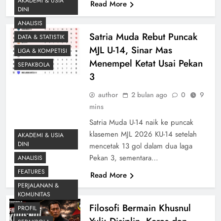
AKADEMI & USIA
Read More
DINI
ANALISIS
Satria Muda Rebut Puncak
DATA & STATISTIK
MJL U-14, Sinar Mas
LIGA & KOMPETISI
Menempel Ketat Usai Pekan
SEPAKBOLA
3
author
2 bulan ago
0
9
mins
Satria Muda U-14 naik ke puncak
klasemen MJL 2026 KU-14 setelah
AKADEMI & USIA
DINI
mencetak 13 gol dalam dua laga
Pekan 3, sementara…
ANALISIS
FEATURES
Read More
PERJALANAN &
KOMUNITAS
Filosofi Bermain Khusnul
PROFIL