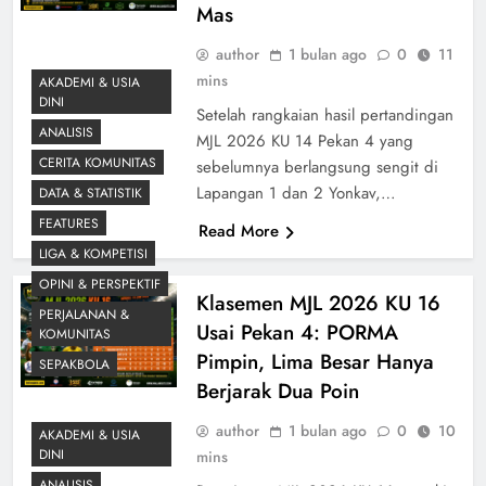
Mas
author
1 bulan ago
0
11
mins
AKADEMI & USIA
DINI
Setelah rangkaian hasil pertandingan
ANALISIS
MJL 2026 KU 14 Pekan 4 yang
CERITA KOMUNITAS
sebelumnya berlangsung sengit di
Lapangan 1 dan 2 Yonkav,…
DATA & STATISTIK
FEATURES
Read More
LIGA & KOMPETISI
OPINI & PERSPEKTIF
Klasemen MJL 2026 KU 16
PERJALANAN &
Usai Pekan 4: PORMA
KOMUNITAS
Pimpin, Lima Besar Hanya
SEPAKBOLA
Berjarak Dua Poin
author
1 bulan ago
0
10
AKADEMI & USIA
DINI
mins
ANALISIS