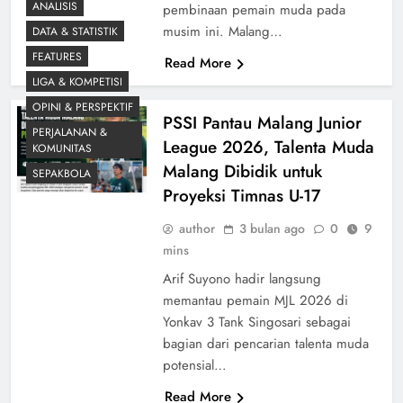
ANALISIS
pembinaan pemain muda pada
musim ini. Malang…
DATA & STATISTIK
FEATURES
Read More
LIGA & KOMPETISI
OPINI & PERSPEKTIF
PSSI Pantau Malang Junior
PERJALANAN &
League 2026, Talenta Muda
KOMUNITAS
Malang Dibidik untuk
SEPAKBOLA
Proyeksi Timnas U-17
author
3 bulan ago
0
9
mins
Arif Suyono hadir langsung
memantau pemain MJL 2026 di
Yonkav 3 Tank Singosari sebagai
bagian dari pencarian talenta muda
potensial…
Read More