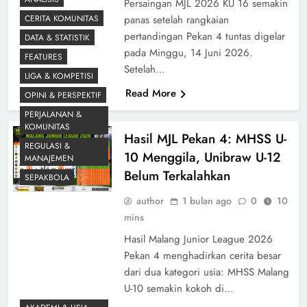
Persaingan MJL 2026 KU 16 semakin
CERITA KOMUNITAS
panas setelah rangkaian
pertandingan Pekan 4 tuntas digelar
DATA & STATISTIK
pada Minggu, 14 Juni 2026.
FEATURES
Setelah…
LIGA & KOMPETISI
Read More
OPINI & PERSPEKTIF
PERJALANAN &
KOMUNITAS
Hasil MJL Pekan 4: MHSS U-
REGULASI &
10 Menggila, Unibraw U-12
MANAJEMEN
Belum Terkalahkan
SEPAKBOLA
author
1 bulan ago
0
10
mins
Hasil Malang Junior League 2026
Pekan 4 menghadirkan cerita besar
dari dua kategori usia: MHSS Malang
U-10 semakin kokoh di…