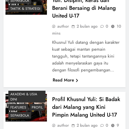
Yuli: Disiplin, Keras dan
SEPAKBOLA
Berani Bersaing di Malang
TAKTIK & STRATEGI
United U-17
author
2 bulan ago
0
10
mins
Khusnul Yuli datang dengan karakter
kuat sebagai mantan pemain
tangguh, tetapi tantangannya kini
adalah menyelaraskan gaya itu
dengan filosofi pengembangan…
Read More
AKADEMI & USIA
Profil Khusnul Yuli: Si Badak
DINI
dari Malang yang Kini
FEATURES
PROFIL
Pimpin Malang United U-17
SEPAKBOLA
author
2 bulan ago
0
9