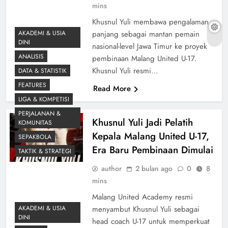
mins
Khusnul Yuli membawa pengalaman
AKADEMI & USIA
panjang sebagai mantan pemain
DINI
nasional-level Jawa Timur ke proyek
ANALISIS
pembinaan Malang United U-17.
Khusnul Yuli resmi…
DATA & STATISTIK
FEATURES
Read More
LIGA & KOMPETISI
PERJALANAN &
Khusnul Yuli Jadi Pelatih
KOMUNITAS
Kepala Malang United U-17,
SEPAKBOLA
Era Baru Pembinaan Dimulai
TAKTIK & STRATEGI
author
2 bulan ago
0
8
mins
Malang United Academy resmi
AKADEMI & USIA
menyambut Khusnul Yuli sebagai
DINI
head coach U-17 untuk memperkuat