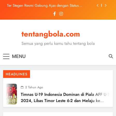
Skip
Ter Stegen Resmi Gabung Ajax dengan Status
to
Pinjaman dari Barcelona
content
Trabzonspor Mulai Negosiasi Mohamed Salah, Tes
Medis Dijadwalkan 5 Agustus
Malang United U-13 Juara Piala Soeratin Kota Malang
2026, Siap Tatap Putaran Provinsi
tentangbola.com
Kerolin Resmi Gabung Barcelona, Transfer
Dilaporkan Pecahkan Rekor Penjualan WSL
Semua yang perlu kamu tahu tentang bola
Ter Stegen Resmi Gabung Ajax dengan Status
Pinjaman dari Barcelona
MENU
Trabzonspor Mulai Negosiasi Mohamed Salah, Tes
Medis Dijadwalkan 5 Agustus
Malang United U-13 Juara Piala Soeratin Kota Malang
HEADLINES
2026, Siap Tatap Putaran Provinsi
2 Tahun Ago
Timnas U-19 Indonesia Dominan di Piala AFF U-19
2024, Libas Timor Leste 6-2 dan Melaju ke
Semifinal