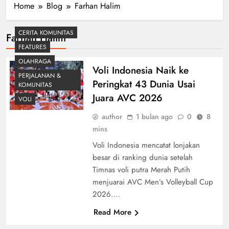
Home
Blog
Farhan Halim
CERITA KOMUNITAS
Farhan Halim
FEATURES
OLAHRAGA
Voli Indonesia Naik ke
PERJALANAN &
Peringkat 43 Dunia Usai
KOMUNITAS
Juara AVC 2026
VOLI
author
1 bulan ago
0
8
mins
Voli Indonesia mencatat lonjakan
besar di ranking dunia setelah
Timnas voli putra Merah Putih
menjuarai AVC Men’s Volleyball Cup
2026….
Read More