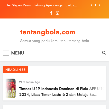
Skip
Ter Stegen Resmi Gabung Ajax dengan Status
to
Pinjaman dari Barcelona
content
Trabzonspor Mulai Negosiasi Mohamed Salah, Tes
Medis Dijadwalkan 5 Agustus
Malang United U-13 Juara Piala Soeratin Kota Malang
2026, Siap Tatap Putaran Provinsi
tentangbola.com
Kerolin Resmi Gabung Barcelona, Transfer
Dilaporkan Pecahkan Rekor Penjualan WSL
Semua yang perlu kamu tahu tentang bola
Ter Stegen Resmi Gabung Ajax dengan Status
Pinjaman dari Barcelona
MENU
Trabzonspor Mulai Negosiasi Mohamed Salah, Tes
Medis Dijadwalkan 5 Agustus
Malang United U-13 Juara Piala Soeratin Kota Malang
HEADLINES
2026, Siap Tatap Putaran Provinsi
2 Tahun Ago
Timnas U-19 Indonesia Dominan di Piala AFF U-19
2024, Libas Timor Leste 6-2 dan Melaju ke
Semifinal