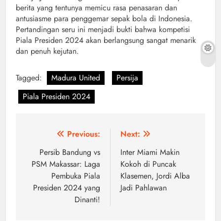
berita yang tentunya memicu rasa penasaran dan
antusiasme para penggemar sepak bola di Indonesia.
Pertandingan seru ini menjadi bukti bahwa kompetisi
Piala Presiden 2024 akan berlangsung sangat menarik
dan penuh kejutan.
Tagged:
Madura United
Persija
Piala Presiden 2024
Navigasi
Previous:
Next:
pos
Persib Bandung vs
Inter Miami Makin
PSM Makassar: Laga
Kokoh di Puncak
Pembuka Piala
Klasemen, Jordi Alba
Presiden 2024 yang
Jadi Pahlawan
Dinanti!