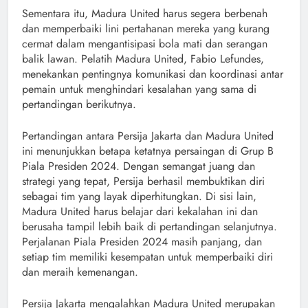
Sementara itu, Madura United harus segera berbenah
dan memperbaiki lini pertahanan mereka yang kurang
cermat dalam mengantisipasi bola mati dan serangan
balik lawan. Pelatih Madura United, Fabio Lefundes,
menekankan pentingnya komunikasi dan koordinasi antar
pemain untuk menghindari kesalahan yang sama di
pertandingan berikutnya.
Pertandingan antara Persija Jakarta dan Madura United
ini menunjukkan betapa ketatnya persaingan di Grup B
Piala Presiden 2024. Dengan semangat juang dan
strategi yang tepat, Persija berhasil membuktikan diri
sebagai tim yang layak diperhitungkan. Di sisi lain,
Madura United harus belajar dari kekalahan ini dan
berusaha tampil lebih baik di pertandingan selanjutnya.
Perjalanan Piala Presiden 2024 masih panjang, dan
setiap tim memiliki kesempatan untuk memperbaiki diri
dan meraih kemenangan.
Persija Jakarta mengalahkan Madura United merupakan