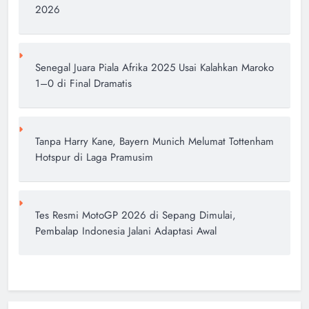
2026
Senegal Juara Piala Afrika 2025 Usai Kalahkan Maroko
1–0 di Final Dramatis
Tanpa Harry Kane, Bayern Munich Melumat Tottenham
Hotspur di Laga Pramusim
Tes Resmi MotoGP 2026 di Sepang Dimulai,
Pembalap Indonesia Jalani Adaptasi Awal