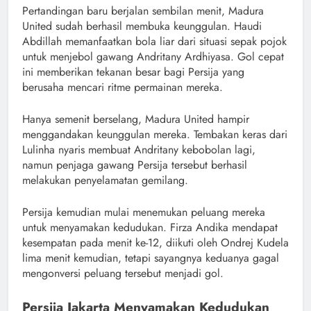
Pertandingan baru berjalan sembilan menit, Madura
United sudah berhasil membuka keunggulan. Haudi
Abdillah memanfaatkan bola liar dari situasi sepak pojok
untuk menjebol gawang Andritany Ardhiyasa. Gol cepat
ini memberikan tekanan besar bagi Persija yang
berusaha mencari ritme permainan mereka.
Hanya semenit berselang, Madura United hampir
menggandakan keunggulan mereka. Tembakan keras dari
Lulinha nyaris membuat Andritany kebobolan lagi,
namun penjaga gawang Persija tersebut berhasil
melakukan penyelamatan gemilang.
Persija kemudian mulai menemukan peluang mereka
untuk menyamakan kedudukan. Firza Andika mendapat
kesempatan pada menit ke-12, diikuti oleh Ondrej Kudela
lima menit kemudian, tetapi sayangnya keduanya gagal
mengonversi peluang tersebut menjadi gol.
Persija Jakarta Menyamakan Kedudukan