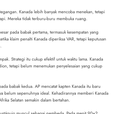
 ketegangan. Kanada lebih banyak mencoba menekan, tetapi
api. Mereka tidak terburu-buru membuka ruang.
besar pada babak pertama, termasuk kesempatan yang
tika klaim penalti Kanada diperiksa VAR, tetapi keputusan
.
pak. Strategi itu cukup efektif untuk waktu lama. Kanada
dion, tetapi belum menemukan penyelesaian yang cukup
ada babak kedua. AP mencatat kapten Kanada itu baru
nnya belum sepenuhnya ideal. Kehadirannya memberi Kanada
frika Selatan semakin dalam bertahan.
 Eustáquio muncul sebagai pembeda. Pada menit 90+2,