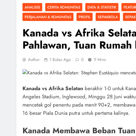
ANALISIS
CERITA KOMUNITAS
DATA & STATISTIK
FEATU
PERJALANAN & KOMUNITAS
PROFIL
SEPAKBOLA
SEPAK
Kanada vs Afrika Selata
Pahlawan, Tuan Rumah 
Author
1 Bulan Ago
0
9 Mins
Kanada vs Afrika Selatan
berakhir 1-0 untuk Kan
Angeles Stadium, Inglewood, Minggu 28 Juni waktu 
mencetak gol penentu pada menit 90+2, membawa 
16 besar Piala Dunia putra untuk pertama kalinya.
Kanada Membawa Beban Tuan