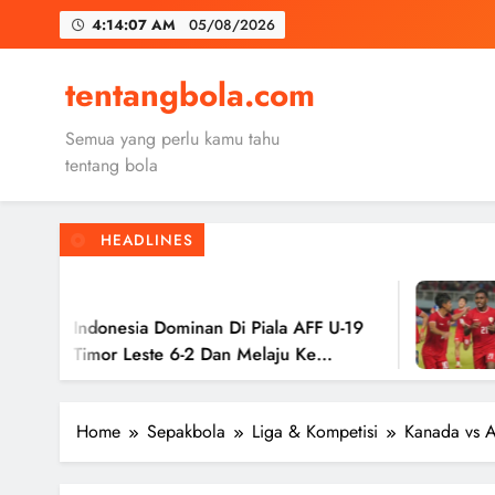
Skip
4:14:08 AM
05/08/2026
to
content
Trabzon
tentangbola.com
Malang United
Semua yang perlu kamu tahu
Kerolin Resm
tentang bola
HEADLINES
Trabzon
2 Tahun 
Malang United
esia Dominan Di Piala AFF U-19
Timnas In
 Leste 6-2 Dan Melaju Ke
Hasil Imb
Ke Semifi
Home
Sepakbola
Liga & Kompetisi
Kanada vs A