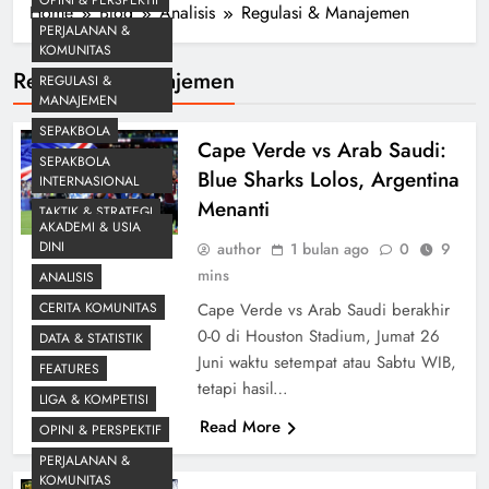
Home
Blog
Analisis
Regulasi & Manajemen
PERJALANAN &
KOMUNITAS
Regulasi & Manajemen
REGULASI &
MANAJEMEN
SEPAKBOLA
Cape Verde vs Arab Saudi:
SEPAKBOLA
Blue Sharks Lolos, Argentina
INTERNASIONAL
Menanti
TAKTIK & STRATEGI
AKADEMI & USIA
DINI
author
1 bulan ago
0
9
mins
ANALISIS
CERITA KOMUNITAS
Cape Verde vs Arab Saudi berakhir
0-0 di Houston Stadium, Jumat 26
DATA & STATISTIK
Juni waktu setempat atau Sabtu WIB,
FEATURES
tetapi hasil…
LIGA & KOMPETISI
Read More
OPINI & PERSPEKTIF
PERJALANAN &
KOMUNITAS