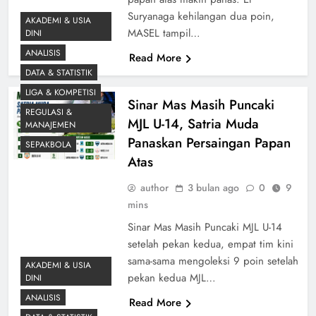
Suryanaga kehilangan dua poin,
AKADEMI & USIA
MASEL tampil…
DINI
ANALISIS
Read More
DATA & STATISTIK
LIGA & KOMPETISI
Sinar Mas Masih Puncaki
REGULASI &
MJL U-14, Satria Muda
MANAJEMEN
Panaskan Persaingan Papan
SEPAKBOLA
Atas
author
3 bulan ago
0
9
mins
Sinar Mas Masih Puncaki MJL U-14
setelah pekan kedua, empat tim kini
sama-sama mengoleksi 9 poin setelah
AKADEMI & USIA
pekan kedua MJL…
DINI
ANALISIS
Read More