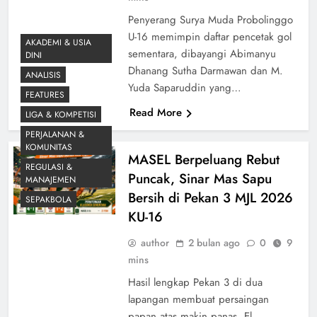
Penyerang Surya Muda Probolinggo
U-16 memimpin daftar pencetak gol
AKADEMI & USIA
sementara, dibayangi Abimanyu
DINI
Dhanang Sutha Darmawan dan M.
ANALISIS
Yuda Saparuddin yang…
FEATURES
Read More
LIGA & KOMPETISI
PERJALANAN &
KOMUNITAS
MASEL Berpeluang Rebut
REGULASI &
Puncak, Sinar Mas Sapu
MANAJEMEN
Bersih di Pekan 3 MJL 2026
SEPAKBOLA
KU-16
author
2 bulan ago
0
9
mins
Hasil lengkap Pekan 3 di dua
lapangan membuat persaingan
papan atas makin panas. El