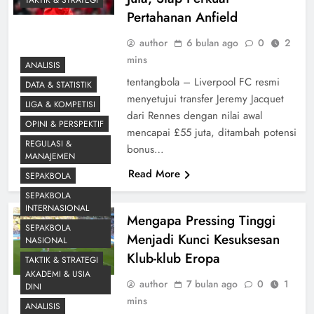
Pertahanan Anfield
author
6 bulan ago
0
2
mins
ANALISIS
tentangbola – Liverpool FC resmi
DATA & STATISTIK
menyetujui transfer Jeremy Jacquet
LIGA & KOMPETISI
dari Rennes dengan nilai awal
OPINI & PERSPEKTIF
mencapai £55 juta, ditambah potensi
REGULASI &
bonus…
MANAJEMEN
Read More
SEPAKBOLA
SEPAKBOLA
INTERNASIONAL
Mengapa Pressing Tinggi
SEPAKBOLA
Menjadi Kunci Kesuksesan
NASIONAL
Klub-klub Eropa
TAKTIK & STRATEGI
AKADEMI & USIA
author
7 bulan ago
0
1
DINI
mins
ANALISIS