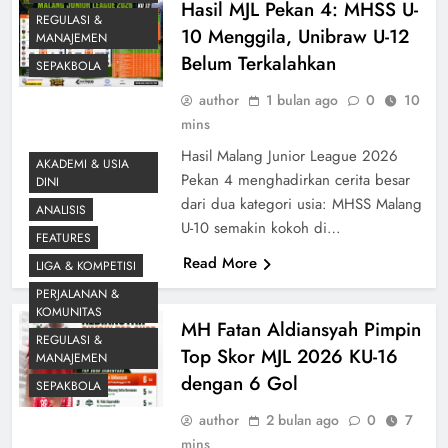
Hasil MJL Pekan 4: MHSS U-
REGULASI &
10 Menggila, Unibraw U-12
MANAJEMEN
Belum Terkalahkan
SEPAKBOLA
author
1 bulan ago
0
10
mins
Hasil Malang Junior League 2026
AKADEMI & USIA
Pekan 4 menghadirkan cerita besar
DINI
dari dua kategori usia: MHSS Malang
ANALISIS
U-10 semakin kokoh di…
FEATURES
Read More
LIGA & KOMPETISI
PERJALANAN &
KOMUNITAS
MH Fatan Aldiansyah Pimpin
REGULASI &
Top Skor MJL 2026 KU-16
MANAJEMEN
dengan 6 Gol
SEPAKBOLA
author
2 bulan ago
0
7
mins