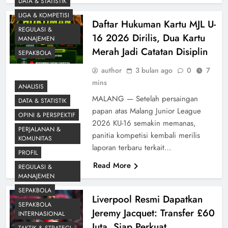
DATA & STATISTIK
LIGA & KOMPETISI
Daftar Hukuman Kartu MJL U-
REGULASI &
16 2026 Dirilis, Dua Kartu
MANAJEMEN
Merah Jadi Catatan Disiplin
SEPAKBOLA
author
3 bulan ago
0
7
mins
ANALISIS
MALANG — Setelah persaingan
DATA & STATISTIK
papan atas Malang Junior League
OPINI & PERSPEKTIF
2026 KU-16 semakin memanas,
PERJALANAN &
panitia kompetisi kembali merilis
KOMUNITAS
laporan terbaru terkait…
PROFIL
Read More
REGULASI &
MANAJEMEN
SEPAKBOLA
Liverpool Resmi Dapatkan
SEPAKBOLA
Jeremy Jacquet: Transfer £60
INTERNASIONAL
Juta, Siap Perkuat
TAKTIK & STRATEGI