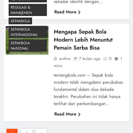
sekadar identik dengan…
REGULASI &
Read More
MANAJEMEN
SEPAKBOLA
SEPAKBOLA
Mengapa Sepak Bola
INTERNASIONAL
Modern Lebih Menuntut
SEPAKBOLA
Pemain Serba Bisa
NASIONAL
author
7 bulan ago
0
1
mins
tentangbola.com – Sepak bola
modern telah mengalami perubahan
fundamental dalam dua dekade
terakhir. Perubahan ini tidak hanya
terlihat dari perkembangan…
Read More