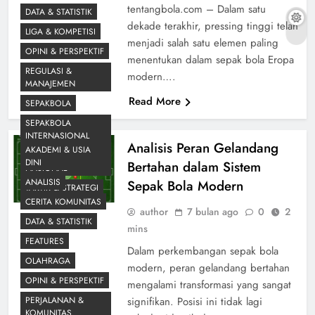
tentangbola.com – Dalam satu
DATA & STATISTIK
dekade terakhir, pressing tinggi telah
LIGA & KOMPETISI
menjadi salah satu elemen paling
OPINI & PERSPEKTIF
menentukan dalam sepak bola Eropa
REGULASI &
modern….
MANAJEMEN
Read More
SEPAKBOLA
SEPAKBOLA
INTERNASIONAL
Analisis Peran Gelandang
AKADEMI & USIA
SEPAKBOLA
DINI
Bertahan dalam Sistem
NASIONAL
ANALISIS
Sepak Bola Modern
TAKTIK & STRATEGI
CERITA KOMUNITAS
author
7 bulan ago
0
2
DATA & STATISTIK
mins
FEATURES
Dalam perkembangan sepak bola
OLAHRAGA
modern, peran gelandang bertahan
OPINI & PERSPEKTIF
mengalami transformasi yang sangat
PERJALANAN &
signifikan. Posisi ini tidak lagi
KOMUNITAS