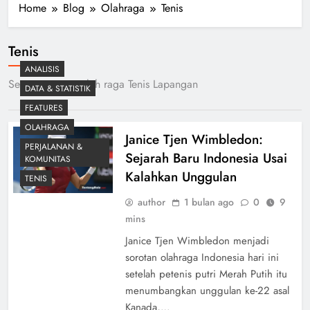
Home
Blog
Olahraga
Tenis
Tenis
ANALISIS
Semua tentang olah raga Tenis Lapangan
DATA & STATISTIK
FEATURES
OLAHRAGA
Janice Tjen Wimbledon:
PERJALANAN &
Sejarah Baru Indonesia Usai
KOMUNITAS
Kalahkan Unggulan
TENIS
author
1 bulan ago
0
9
mins
Janice Tjen Wimbledon menjadi
sorotan olahraga Indonesia hari ini
setelah petenis putri Merah Putih itu
menumbangkan unggulan ke-22 asal
Kanada,…