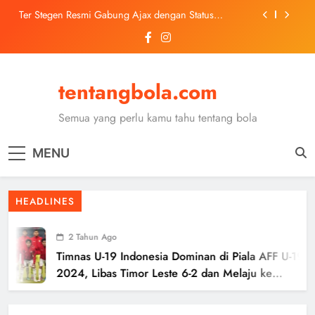
Skip
Ter Stegen Resmi Gabung Ajax dengan Status
to
Pinjaman dari Barcelona
content
Trabzonspor Mulai Negosiasi Mohamed Salah, Tes
Medis Dijadwalkan 5 Agustus
Malang United U-13 Juara Piala Soeratin Kota Malang
2026, Siap Tatap Putaran Provinsi
tentangbola.com
Kerolin Resmi Gabung Barcelona, Transfer
Dilaporkan Pecahkan Rekor Penjualan WSL
Semua yang perlu kamu tahu tentang bola
Ter Stegen Resmi Gabung Ajax dengan Status
Pinjaman dari Barcelona
MENU
Trabzonspor Mulai Negosiasi Mohamed Salah, Tes
Medis Dijadwalkan 5 Agustus
Malang United U-13 Juara Piala Soeratin Kota Malang
HEADLINES
2026, Siap Tatap Putaran Provinsi
2 Tahun Ago
Timnas U-19 Indonesia Dominan di Piala AFF U-19
2024, Libas Timor Leste 6-2 dan Melaju ke
Semifinal