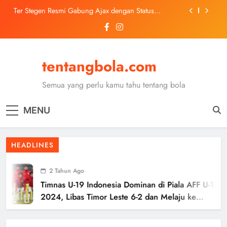
Skip
Ter Stegen Resmi Gabung Ajax dengan Status
Pinjaman dari Barcelona
to
content
Trabzonspor Mulai Negosiasi Mohamed Salah, Tes
Medis Dijadwalkan 5 Agustus
Malang United U-13 Juara Piala Soeratin Kota Malang
2026, Siap Tatap Putaran Provinsi
tentangbola.com
Kerolin Resmi Gabung Barcelona, Transfer
Dilaporkan Pecahkan Rekor Penjualan WSL
Semua yang perlu kamu tahu tentang bola
Ter Stegen Resmi Gabung Ajax dengan Status
Pinjaman dari Barcelona
MENU
Trabzonspor Mulai Negosiasi Mohamed Salah, Tes
Medis Dijadwalkan 5 Agustus
Malang United U-13 Juara Piala Soeratin Kota Malang
2026, Siap Tatap Putaran Provinsi
HEADLINES
2 Tahun Ago
Timnas U-19 Indonesia Dominan di Piala AFF U-19
2024, Libas Timor Leste 6-2 dan Melaju ke
Semifinal