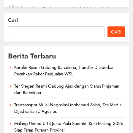
Trabzonspor Mulai Negosiasi
Mohamed Salah, Tes Medis
Cari
Dijadwalkan 5 Agustus
CARI
author
2 hari ago
0
Berita Terbaru
Kerolin Resmi Gabung Barcelona, Transfer Dilaporkan
Gianni Infantino Kehilangan
Pecahkan Rekor Penjualan WSL
Dukungan Jelang Pemilihan
Ter Stegen Resmi Gabung Ajax dengan Status Pinjaman
Presiden FIFA 2027
dari Barcelona
author
3 hari ago
0
Trabzonspor Mulai Negosiasi Mohamed Salah, Tes Medis
Jordan Henderson Resmi Gabung
Dijadwalkan 5 Agustus
Chelsea, Dikontrak Dua Tahun
Malang United U-13 Juara Piala Soeratin Kota Malang 2026,
author
3 hari ago
Siap Tatap Putaran Provinsi
0