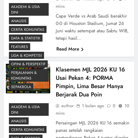
mins
AKADEMI & USIA
DINI
Cape Verde vs Arab Saudi berakhir
ANALISIS
0-0 di Houston Stadium, Jumat 26
CERITA KOMUNITAS
Juni waktu setempat atau Sabtu WIB,
tetapi hasil…
DATA & STATISTIK
FEATURES
Read More
LIGA & KOMPETISI
OPINI & PERSPEKTIF
Klasemen MJL 2026 KU 16
PERJALANAN &
Usai Pekan 4: PORMA
KOMUNITAS
Pimpin, Lima Besar Hanya
SEPAKBOLA
Berjarak Dua Poin
author
1 bulan ago
0
10
AKADEMI & USIA
DINI
mins
ANALISIS
Persaingan MJL 2026 KU 16 semakin
CERITA KOMUNITAS
panas setelah rangkaian
pertandingan Pekan 4 tuntas digelar