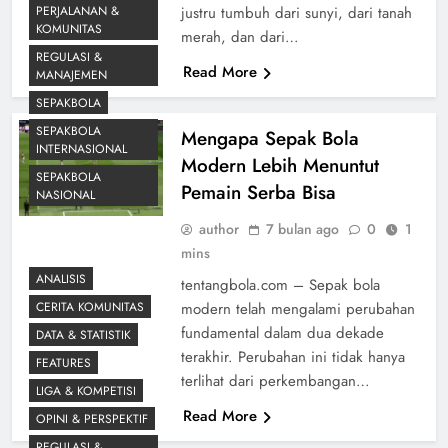
PERJALANAN &
justru tumbuh dari sunyi, dari tanah
KOMUNITAS
merah, dan dari…
REGULASI &
Read More
MANAJEMEN
SEPAKBOLA
SEPAKBOLA
Mengapa Sepak Bola
INTERNASIONAL
Modern Lebih Menuntut
SEPAKBOLA
Pemain Serba Bisa
NASIONAL
author
7 bulan ago
0
1
mins
ANALISIS
tentangbola.com – Sepak bola
CERITA KOMUNITAS
modern telah mengalami perubahan
fundamental dalam dua dekade
DATA & STATISTIK
terakhir. Perubahan ini tidak hanya
FEATURES
terlihat dari perkembangan…
LIGA & KOMPETISI
Read More
OPINI & PERSPEKTIF
REGULASI &