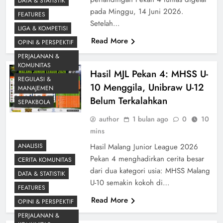
DATA & STATISTIK
pada Minggu, 14 Juni 2026.
FEATURES
Setelah…
LIGA & KOMPETISI
Read More
OPINI & PERSPEKTIF
PERJALANAN &
KOMUNITAS
Hasil MJL Pekan 4: MHSS U-
REGULASI &
10 Menggila, Unibraw U-12
MANAJEMEN
Belum Terkalahkan
SEPAKBOLA
author
1 bulan ago
0
10
mins
ANALISIS
Hasil Malang Junior League 2026
Pekan 4 menghadirkan cerita besar
CERITA KOMUNITAS
dari dua kategori usia: MHSS Malang
DATA & STATISTIK
U-10 semakin kokoh di…
FEATURES
Read More
OPINI & PERSPEKTIF
PERJALANAN &