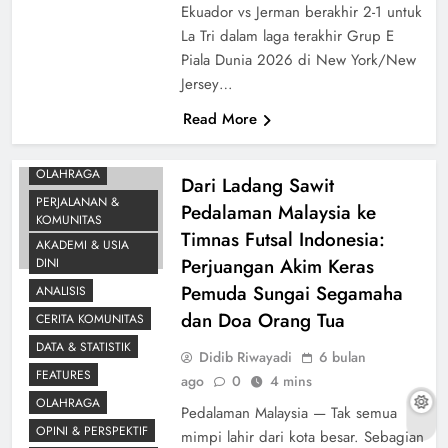
Ekuador vs Jerman berakhir 2-1 untuk
La Tri dalam laga terakhir Grup E
Piala Dunia 2026 di New York/New
Jersey…
Read More
CERITA KOMUNITAS
FUTSAL
OLAHRAGA
Dari Ladang Sawit
PERJALANAN &
Pedalaman Malaysia ke
KOMUNITAS
Timnas Futsal Indonesia:
AKADEMI & USIA
PROFIL
Perjuangan Akim Keras
DINI
Pemuda Sungai Segamaha
ANALISIS
dan Doa Orang Tua
CERITA KOMUNITAS
DATA & STATISTIK
Didib Riwayadi
6 bulan
FEATURES
ago
0
4 mins
OLAHRAGA
Pedalaman Malaysia — Tak semua
OPINI & PERSPEKTIF
mimpi lahir dari kota besar. Sebagian