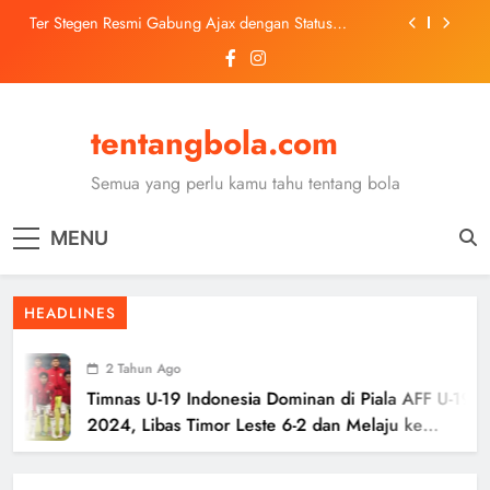
Skip
Ter Stegen Resmi Gabung Ajax dengan Status
to
Pinjaman dari Barcelona
content
Trabzonspor Mulai Negosiasi Mohamed Salah, Tes
Medis Dijadwalkan 5 Agustus
Malang United U-13 Juara Piala Soeratin Kota Malang
2026, Siap Tatap Putaran Provinsi
tentangbola.com
Kerolin Resmi Gabung Barcelona, Transfer
Dilaporkan Pecahkan Rekor Penjualan WSL
Semua yang perlu kamu tahu tentang bola
Ter Stegen Resmi Gabung Ajax dengan Status
Pinjaman dari Barcelona
MENU
Trabzonspor Mulai Negosiasi Mohamed Salah, Tes
Medis Dijadwalkan 5 Agustus
Malang United U-13 Juara Piala Soeratin Kota Malang
HEADLINES
2026, Siap Tatap Putaran Provinsi
2 Tahun Ago
Timnas U-19 Indonesia Dominan di Piala AFF U-19
2024, Libas Timor Leste 6-2 dan Melaju ke
Semifinal