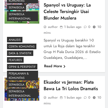
KOMUNITAS
Spanyol vs Uruguay: La
SEPAKBOLA
Celeste Tersingkir Usai
SEPAKBOLA
Blunder Muslera
INTERNASIONAL
author
1 bulan ago
0
10
mins
ANALISIS
Spanyol vs Uruguay berakhir 1-0
untuk La Roja dalam laga terakhir
CERITA KOMUNITAS
Grup H Piala Dunia 2026 di Estadio
DATA & STATISTIK
Guadalajara, Guadalajara,…
FEATURES
Read More
OPINI & PERSPEKTIF
PERJALANAN &
KOMUNITAS
Ekuador vs Jerman: Plata
SEPAKBOLA
Bawa La Tri Lolos Dramatis
SEPAKBOLA
INTERNASIONAL
author
1 bulan ago
0
10
mins