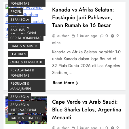
KOMUNITAS
Kanada vs Afrika Selatan:
PROFIL
Eustáquio Jadi Pahlawan,
SEPAKBOLA
Tuan Rumah ke 16 Besar
SEPAKBOLA
ANALISIS
INTERNASIONAL
author
1 bulan ago
0
9
CERITA KOMUNITAS
mins
DATA & STATISTIK
Kanada vs Afrika Selatan berakhir 1-0
FEATURES
untuk Kanada dalam laga Round of
OPINI & PERSPEKTIF
32 Piala Dunia 2026 di Los Angeles
PERJALANAN &
Stadium,…
KOMUNITAS
Read More
REGULASI &
MANAJEMEN
SEPAKBOLA
Cape Verde vs Arab Saudi:
SEPAKBOLA
Blue Sharks Lolos, Argentina
INTERNASIONAL
Menanti
TAKTIK & STRATEGI
author
1 bulan ago
0
9