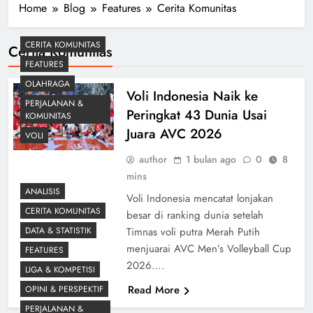
Home
Blog
Features
Cerita Komunitas
CERITA KOMUNITAS
Cerita Komunitas
FEATURES
OLAHRAGA
Voli Indonesia Naik ke
PERJALANAN &
Peringkat 43 Dunia Usai
KOMUNITAS
Juara AVC 2026
VOLI
author
1 bulan ago
0
8
mins
ANALISIS
Voli Indonesia mencatat lonjakan
CERITA KOMUNITAS
besar di ranking dunia setelah
DATA & STATISTIK
Timnas voli putra Merah Putih
menjuarai AVC Men’s Volleyball Cup
FEATURES
2026….
LIGA & KOMPETISI
Read More
OPINI & PERSPEKTIF
PERJALANAN &