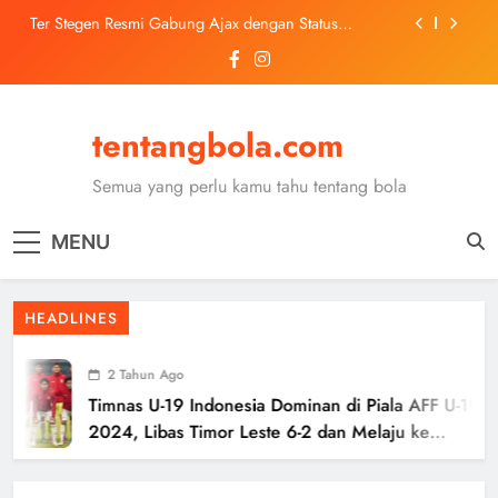
Skip
Ter Stegen Resmi Gabung Ajax dengan Status
to
Pinjaman dari Barcelona
content
Trabzonspor Mulai Negosiasi Mohamed Salah, Tes
Medis Dijadwalkan 5 Agustus
Malang United U-13 Juara Piala Soeratin Kota Malang
2026, Siap Tatap Putaran Provinsi
tentangbola.com
Kerolin Resmi Gabung Barcelona, Transfer
Dilaporkan Pecahkan Rekor Penjualan WSL
Semua yang perlu kamu tahu tentang bola
Ter Stegen Resmi Gabung Ajax dengan Status
Pinjaman dari Barcelona
MENU
Trabzonspor Mulai Negosiasi Mohamed Salah, Tes
Medis Dijadwalkan 5 Agustus
Malang United U-13 Juara Piala Soeratin Kota Malang
HEADLINES
2026, Siap Tatap Putaran Provinsi
2 Tahun Ago
Timnas U-19 Indonesia Dominan di Piala AFF U-19
2024, Libas Timor Leste 6-2 dan Melaju ke
Semifinal