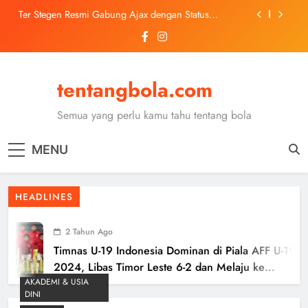
Skip
Ter Stegen Resmi Gabung Ajax dengan Status
to
Pinjaman dari Barcelona
content
Trabzonspor Mulai Negosiasi Mohamed Salah, Tes
Medis Dijadwalkan 5 Agustus
Malang United U-13 Juara Piala Soeratin Kota Malang
2026, Siap Tatap Putaran Provinsi
tentangbola.com
Kerolin Resmi Gabung Barcelona, Transfer
Dilaporkan Pecahkan Rekor Penjualan WSL
Semua yang perlu kamu tahu tentang bola
Ter Stegen Resmi Gabung Ajax dengan Status
Pinjaman dari Barcelona
MENU
Trabzonspor Mulai Negosiasi Mohamed Salah, Tes
Medis Dijadwalkan 5 Agustus
Malang United U-13 Juara Piala Soeratin Kota Malang
HEADLINES
2026, Siap Tatap Putaran Provinsi
2 Tahun Ago
Timnas U-19 Indonesia Dominan di Piala AFF U-19
2024, Libas Timor Leste 6-2 dan Melaju ke
AKADEMI & USIA
Semifinal
DINI