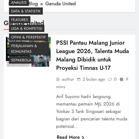
ANALISIS
Home
Blog
Garuda United
DATA & STATISTIK
FEATURES
Garuda United
LIGA & KOMPETISI
OPINI & PERSPEKTIF
PSSI Pantau Malang Junior
PERJALANAN &
League 2026, Talenta Muda
KOMUNITAS
Malang Dibidik untuk
SEPAKBOLA
Proyeksi Timnas U-17
author
2 bulan ago
0
9
mins
Arif Suyono hadir langsung
memantau pemain MJL 2026 di
Yonkav 3 Tank Singosari sebagai
bagian dari pencarian talenta muda
potensial…
Read More