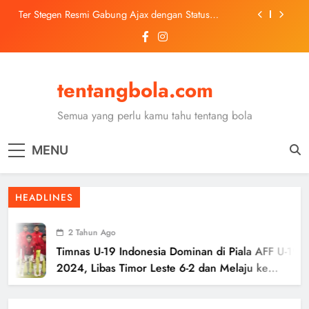
Pinjaman dari Barcelona
Skip
Trabzonspor Mulai Negosiasi Mohamed Salah, Tes
to
Medis Dijadwalkan 5 Agustus
content
Malang United U-13 Juara Piala Soeratin Kota Malang
2026, Siap Tatap Putaran Provinsi
Kerolin Resmi Gabung Barcelona, Transfer
tentangbola.com
Dilaporkan Pecahkan Rekor Penjualan WSL
Ter Stegen Resmi Gabung Ajax dengan Status
Semua yang perlu kamu tahu tentang bola
Pinjaman dari Barcelona
Trabzonspor Mulai Negosiasi Mohamed Salah, Tes
Medis Dijadwalkan 5 Agustus
MENU
Malang United U-13 Juara Piala Soeratin Kota Malang
2026, Siap Tatap Putaran Provinsi
HEADLINES
2 Tahun Ago
Timnas U-19 Indonesia Dominan di Piala AFF U-19
2024, Libas Timor Leste 6-2 dan Melaju ke
Semifinal