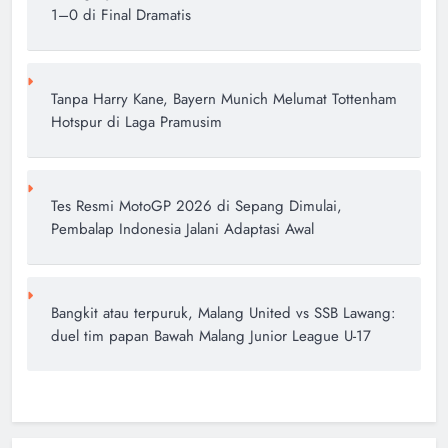
1–0 di Final Dramatis
author
2 tahun ago
0
Stephen Curry Bawa Tim Basket
AS Kalahkan Serbia Jelang
Tanpa Harry Kane, Bayern Munich Melumat Tottenham
Olimpiade Paris 2024
Hotspur di Laga Pramusim
author
2 tahun ago
0
Tes Resmi MotoGP 2026 di Sepang Dimulai,
Pembalap Indonesia Jalani Adaptasi Awal
Bangkit atau terpuruk, Malang United vs SSB Lawang:
duel tim papan Bawah Malang Junior League U-17