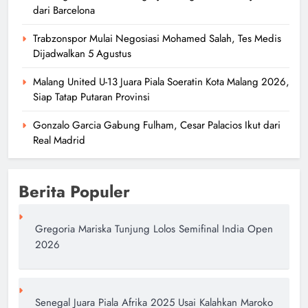
dari Barcelona
Trabzonspor Mulai Negosiasi Mohamed Salah, Tes Medis
Dijadwalkan 5 Agustus
Kevin Durant Memimpin AS
Malang United U-13 Juara Piala Soeratin Kota Malang 2026,
Melewati Serbia di Pembukaan
Siap Tatap Putaran Provinsi
Olimpiade
Gonzalo Garcia Gabung Fulham, Cesar Palacios Ikut dari
DR
2 tahun ago
Real Madrid
0
Berita Populer
Gregoria Mariska Tunjung Lolos Semifinal India Open
2026
NaLyssa Smith: Gaya Hidup
Mewah dan Fashion Forward di
WNBA
Senegal Juara Piala Afrika 2025 Usai Kalahkan Maroko