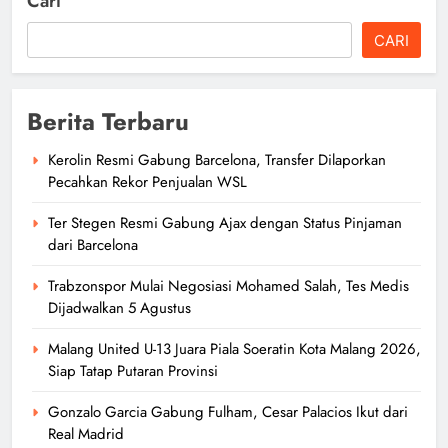
Cari
author
5 jam ago
0
CARI
Berita Terbaru
Kerolin Resmi Gabung Barcelona, Transfer Dilaporkan
Trabzonspor Mulai Negosiasi
Pecahkan Rekor Penjualan WSL
Mohamed Salah, Tes Medis
Ter Stegen Resmi Gabung Ajax dengan Status Pinjaman
Dijadwalkan 5 Agustus
dari Barcelona
author
6 jam ago
0
Trabzonspor Mulai Negosiasi Mohamed Salah, Tes Medis
Dijadwalkan 5 Agustus
Malang United U-13 Juara Piala Soeratin Kota Malang 2026,
Siap Tatap Putaran Provinsi
Malang United U-13 Juara Piala
Soeratin Kota Malang 2026, Siap
Gonzalo Garcia Gabung Fulham, Cesar Palacios Ikut dari
Real Madrid
Tatap Putaran Provinsi