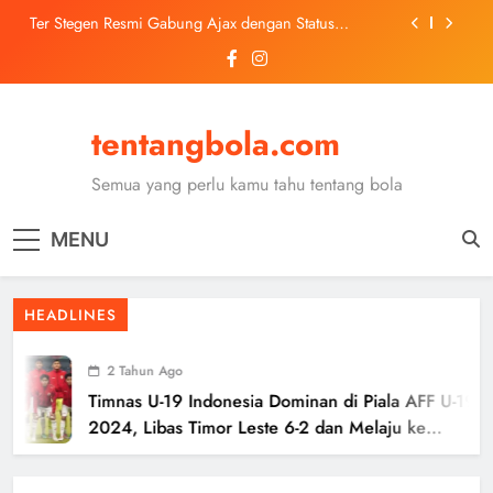
Skip
Ter Stegen Resmi Gabung Ajax dengan Status
to
Pinjaman dari Barcelona
content
Trabzonspor Mulai Negosiasi Mohamed Salah, Tes
Medis Dijadwalkan 5 Agustus
Malang United U-13 Juara Piala Soeratin Kota Malang
2026, Siap Tatap Putaran Provinsi
tentangbola.com
Kerolin Resmi Gabung Barcelona, Transfer
Dilaporkan Pecahkan Rekor Penjualan WSL
Semua yang perlu kamu tahu tentang bola
Ter Stegen Resmi Gabung Ajax dengan Status
Pinjaman dari Barcelona
MENU
Trabzonspor Mulai Negosiasi Mohamed Salah, Tes
Medis Dijadwalkan 5 Agustus
Malang United U-13 Juara Piala Soeratin Kota Malang
HEADLINES
2026, Siap Tatap Putaran Provinsi
2 Tahun Ago
Timnas U-19 Indonesia Dominan di Piala AFF U-19
2024, Libas Timor Leste 6-2 dan Melaju ke
Semifinal