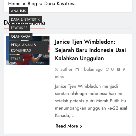
Home
Blog
Daria Kasatkina
ANALISIS
DATA & STATISTIK
Daria Kasatkina
FEATURES
OLAHRAGA
Janice Tjen Wimbledon:
PERJALANAN &
Sejarah Baru Indonesia Usai
KOMUNITAS
Kalahkan Unggulan
TENIS
author
1 bulan ago
0
9
mins
Janice Tjen Wimbledon menjadi
sorotan olahraga Indonesia hari ini
setelah petenis putri Merah Putih itu
menumbangkan unggulan ke-22 asal
Kanada,…
Read More