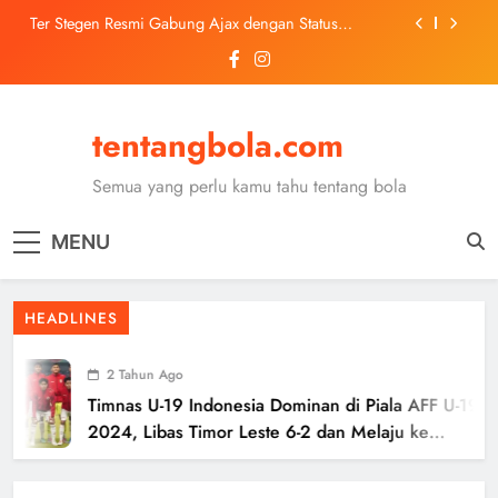
Skip
Ter Stegen Resmi Gabung Ajax dengan Status
to
Pinjaman dari Barcelona
content
Trabzonspor Mulai Negosiasi Mohamed Salah, Tes
Medis Dijadwalkan 5 Agustus
Malang United U-13 Juara Piala Soeratin Kota Malang
2026, Siap Tatap Putaran Provinsi
tentangbola.com
Kerolin Resmi Gabung Barcelona, Transfer
Dilaporkan Pecahkan Rekor Penjualan WSL
Semua yang perlu kamu tahu tentang bola
Ter Stegen Resmi Gabung Ajax dengan Status
Pinjaman dari Barcelona
MENU
Trabzonspor Mulai Negosiasi Mohamed Salah, Tes
Medis Dijadwalkan 5 Agustus
Malang United U-13 Juara Piala Soeratin Kota Malang
HEADLINES
2026, Siap Tatap Putaran Provinsi
2 Tahun Ago
Timnas U-19 Indonesia Dominan di Piala AFF U-19
2024, Libas Timor Leste 6-2 dan Melaju ke
Semifinal