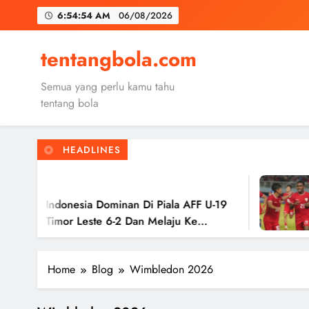
Skip
6:54:55 AM
06/08/2026
to
content
Trabzon
tentangbola.com
Malang United
Semua yang perlu kamu tahu
Kerolin Resm
tentang bola
HEADLINES
Trabzon
2
Malang United
 Indonesia Dominan Di Piala AFF U-19
Tim
 Timor Leste 6-2 Dan Melaju Ke
Has
Ke 
Home
Blog
Wimbledon 2026