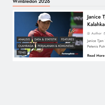
Wimbledon 2026
Janice 
Kalahk
Author
ANALISIS
DATA & STATISTIK
FEATURES
Janice Tjen
Petenis Pu
OLAHRAGA
PERJALANAN & KOMUNITAS
TENIS
Read More