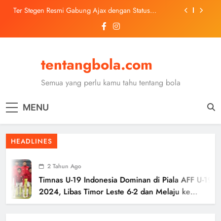
Skip
Ter Stegen Resmi Gabung Ajax dengan Status
to
Pinjaman dari Barcelona
content
Trabzonspor Mulai Negosiasi Mohamed Salah, Tes
Medis Dijadwalkan 5 Agustus
Malang United U-13 Juara Piala Soeratin Kota Malang
2026, Siap Tatap Putaran Provinsi
tentangbola.com
Kerolin Resmi Gabung Barcelona, Transfer
Dilaporkan Pecahkan Rekor Penjualan WSL
Semua yang perlu kamu tahu tentang bola
Ter Stegen Resmi Gabung Ajax dengan Status
Pinjaman dari Barcelona
MENU
Trabzonspor Mulai Negosiasi Mohamed Salah, Tes
Medis Dijadwalkan 5 Agustus
Malang United U-13 Juara Piala Soeratin Kota Malang
HEADLINES
2026, Siap Tatap Putaran Provinsi
2 Tahun Ago
Timnas U-19 Indonesia Dominan di Piala AFF U-19
2024, Libas Timor Leste 6-2 dan Melaju ke
Semifinal