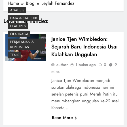
Home
Blog
Leylah Fernandez
ANALISIS
DATA & STATISTIK
Leylah Fernandez
FEATURES
OLAHRAGA
Janice Tjen Wimbledon:
PERJALANAN &
Sejarah Baru Indonesia Usai
KOMUNITAS
Kalahkan Unggulan
TENIS
author
1 bulan ago
0
9
mins
Janice Tjen Wimbledon menjadi
sorotan olahraga Indonesia hari ini
setelah petenis putri Merah Putih itu
menumbangkan unggulan ke-22 asal
Kanada,…
Read More