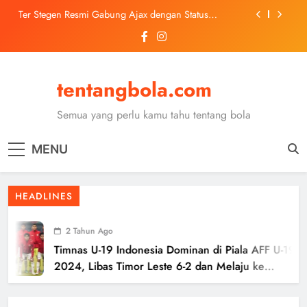
Skip
Ter Stegen Resmi Gabung Ajax dengan Status
to
Pinjaman dari Barcelona
content
Trabzonspor Mulai Negosiasi Mohamed Salah, Tes
Medis Dijadwalkan 5 Agustus
Malang United U-13 Juara Piala Soeratin Kota Malang
2026, Siap Tatap Putaran Provinsi
tentangbola.com
Kerolin Resmi Gabung Barcelona, Transfer
Dilaporkan Pecahkan Rekor Penjualan WSL
Semua yang perlu kamu tahu tentang bola
Ter Stegen Resmi Gabung Ajax dengan Status
Pinjaman dari Barcelona
MENU
Trabzonspor Mulai Negosiasi Mohamed Salah, Tes
Medis Dijadwalkan 5 Agustus
Malang United U-13 Juara Piala Soeratin Kota Malang
HEADLINES
2026, Siap Tatap Putaran Provinsi
2 Tahun Ago
Timnas U-19 Indonesia Dominan di Piala AFF U-19
2024, Libas Timor Leste 6-2 dan Melaju ke
Semifinal