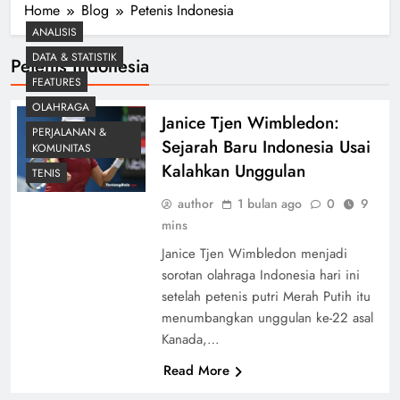
Home
Blog
Petenis Indonesia
ANALISIS
DATA & STATISTIK
Petenis Indonesia
FEATURES
OLAHRAGA
Janice Tjen Wimbledon:
PERJALANAN &
Sejarah Baru Indonesia Usai
KOMUNITAS
Kalahkan Unggulan
TENIS
author
1 bulan ago
0
9
mins
Janice Tjen Wimbledon menjadi
sorotan olahraga Indonesia hari ini
setelah petenis putri Merah Putih itu
menumbangkan unggulan ke-22 asal
Kanada,…
Read More