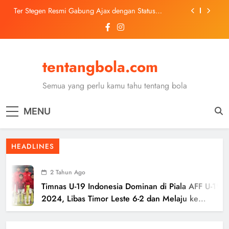
Skip
Ter Stegen Resmi Gabung Ajax dengan Status
to
Pinjaman dari Barcelona
content
Trabzonspor Mulai Negosiasi Mohamed Salah, Tes
Medis Dijadwalkan 5 Agustus
Malang United U-13 Juara Piala Soeratin Kota Malang
2026, Siap Tatap Putaran Provinsi
tentangbola.com
Kerolin Resmi Gabung Barcelona, Transfer
Dilaporkan Pecahkan Rekor Penjualan WSL
Semua yang perlu kamu tahu tentang bola
Ter Stegen Resmi Gabung Ajax dengan Status
Pinjaman dari Barcelona
MENU
Trabzonspor Mulai Negosiasi Mohamed Salah, Tes
Medis Dijadwalkan 5 Agustus
Malang United U-13 Juara Piala Soeratin Kota Malang
HEADLINES
2026, Siap Tatap Putaran Provinsi
2 Tahun Ago
Timnas U-19 Indonesia Dominan di Piala AFF U-19
2024, Libas Timor Leste 6-2 dan Melaju ke
Semifinal