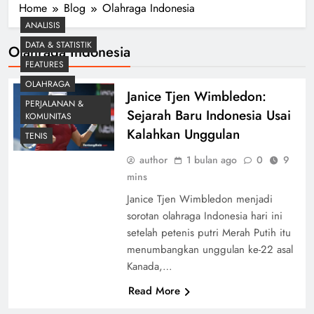
Home
Blog
Olahraga Indonesia
ANALISIS
DATA & STATISTIK
Olahraga Indonesia
FEATURES
OLAHRAGA
Janice Tjen Wimbledon:
PERJALANAN &
Sejarah Baru Indonesia Usai
KOMUNITAS
Kalahkan Unggulan
TENIS
author
1 bulan ago
0
9
mins
Janice Tjen Wimbledon menjadi
sorotan olahraga Indonesia hari ini
setelah petenis putri Merah Putih itu
menumbangkan unggulan ke-22 asal
Kanada,…
Read More