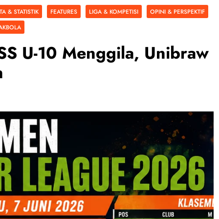
TA & STATISTIK
FEATURES
LIGA & KOMPETISI
OPINI & PERSPEKTIF
AKBOLA
SS U-10 Menggila, Unibraw
n