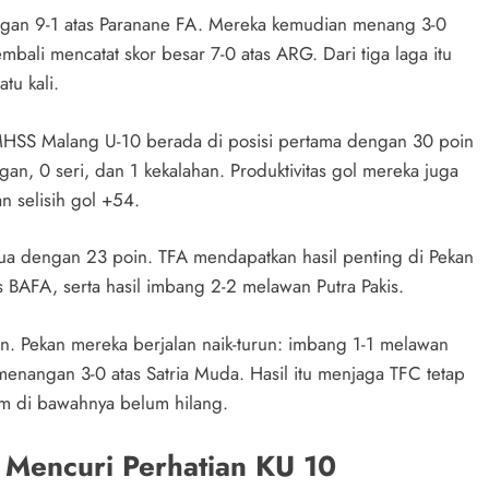
an 9-1 atas Paranane FA. Mereka kemudian menang 3-0
mbali mencatat skor besar 7-0 atas ARG. Dari tiga laga itu
tu kali.
HSS Malang U-10 berada di posisi pertama dengan 30 poin
n, 0 seri, dan 1 kekalahan. Produktivitas gol mereka juga
n selisih gol +54.
a dengan 23 poin. TFA mendapatkan hasil penting di Pekan
 BAFA, serta hasil imbang 2-2 melawan Putra Pakis.
n. Pekan mereka berjalan naik-turun: imbang 1-1 melawan
enangan 3-0 atas Satria Muda. Hasil itu menjaga TFC tetap
tim di bawahnya belum hilang.
 Mencuri Perhatian KU 10