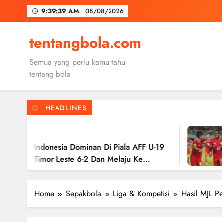
Skip
9:39:40 AM
08/08/2026
to
content
Trabzon
tentangbola.com
Malang United
Semua yang perlu kamu tahu
Kerolin Resm
tentang bola
HEADLINES
Trabzon
2 Tahun Ago
Malang United
a Dominan Di Piala AFF U-19
Timnas Indon
ste 6-2 Dan Melaju Ke
Hasil Imbang 
Ke Semifinal 
Home
Sepakbola
Liga & Kompetisi
Hasil MJL P