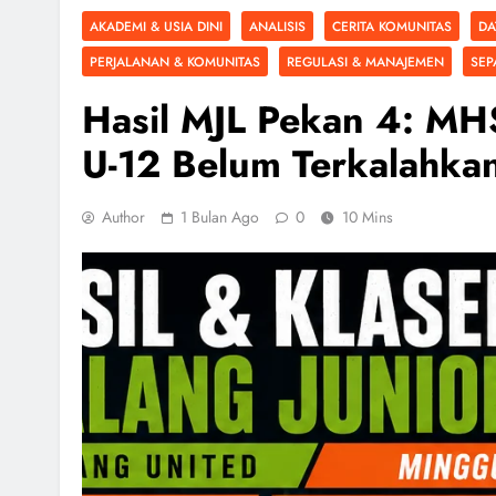
AKADEMI & USIA DINI
ANALISIS
CERITA KOMUNITAS
DA
PERJALANAN & KOMUNITAS
REGULASI & MANAJEMEN
SEP
Hasil MJL Pekan 4: MH
U-12 Belum Terkalahka
Author
1 Bulan Ago
0
10 Mins