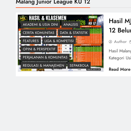
Malang Junior League KU 12
Hasil M
AKADEMI & USIA DINI
ANALISIS
12 Belu
CERITA KOMUNITAS
DATA & STATISTIK
FEATURES
LIGA & KOMPETISI
Author
OPINI & PERSPEKTIF
Hasil Mala
Kategori U
PERJALANAN & KOMUNITAS
REGULASI & MANAJEMEN
SEPAKBOLA
Read More