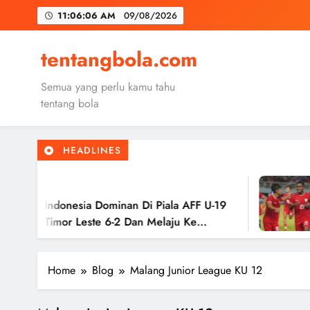
Skip
11:06:07 AM
09/08/2026
to
content
Trabzon
tentangbola.com
Malang United
Semua yang perlu kamu tahu
Kerolin Resm
tentang bola
HEADLINES
Trabzon
2 
Malang United
 Indonesia Dominan Di Piala AFF U-19
Tim
 Timor Leste 6-2 Dan Melaju Ke
Has
Ke 
Home
Blog
Malang Junior League KU 12