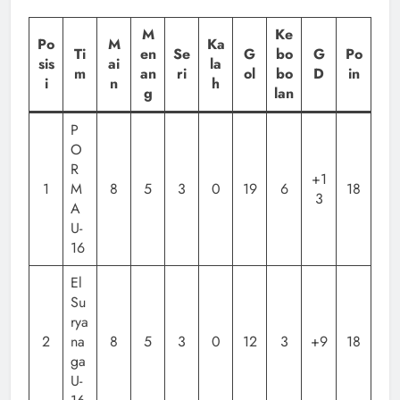
M
Ke
Po
M
Ka
Ti
en
Se
G
bo
G
Po
sis
ai
la
m
an
ri
ol
bo
D
in
i
n
h
g
lan
P
O
R
+1
1
M
8
5
3
0
19
6
18
3
A
U-
16
El
Su
rya
2
na
8
5
3
0
12
3
+9
18
ga
U-