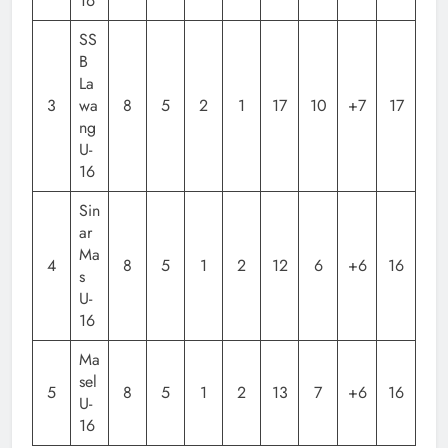
16
SS
B
La
3
wa
8
5
2
1
17
10
+7
17
ng
U-
16
Sin
ar
Ma
4
8
5
1
2
12
6
+6
16
s
U-
16
Ma
sel
5
8
5
1
2
13
7
+6
16
U-
16