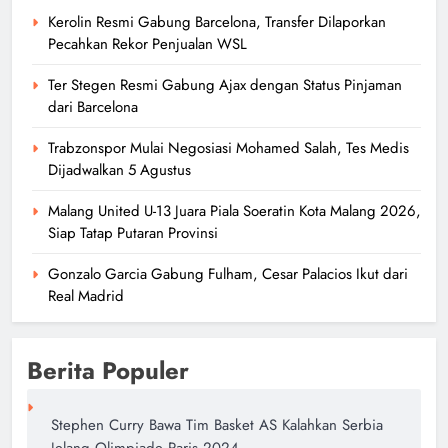
Kerolin Resmi Gabung Barcelona, Transfer Dilaporkan
Trabzonspor Mulai Negosiasi
Pecahkan Rekor Penjualan WSL
Mohamed Salah, Tes Medis
Ter Stegen Resmi Gabung Ajax dengan Status Pinjaman
Dijadwalkan 5 Agustus
dari Barcelona
author
17 jam ago
0
Trabzonspor Mulai Negosiasi Mohamed Salah, Tes Medis
Dijadwalkan 5 Agustus
Malang United U-13 Juara Piala Soeratin Kota Malang 2026,
Siap Tatap Putaran Provinsi
Malang United U-13 Juara Piala
Soeratin Kota Malang 2026, Siap
Gonzalo Garcia Gabung Fulham, Cesar Palacios Ikut dari
Real Madrid
Tatap Putaran Provinsi
author
2 hari ago
0
Berita Populer
Stephen Curry Bawa Tim Basket AS Kalahkan Serbia