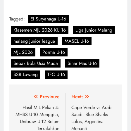
Tagged:
El Suryanaga U-16
Klasemen MJL 2026 KU 16
Liga Junior Malang
malang junior league
MASEL U-16
MJL 2026
Porma U-16
Sepak Bola Usia Muda
Sinar Mas U-16
SSB Lawang
TFC U-16
Navigasi
Previous:
Next:
pos
Hasil MJL Pekan 4:
Cape Verde vs Arab
MHSS U-10 Menggila,
Saudi: Blue Sharks
Unibraw U-12 Belum
Lolos, Argentina
Terkalahkan
Menanti