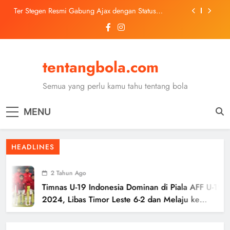
Skip
Trabzonspor Mulai Negosiasi Mohamed Salah, Tes
to
Medis Dijadwalkan 5 Agustus
content
Malang United U-13 Juara Piala Soeratin Kota Malang
2026, Siap Tatap Putaran Provinsi
Kerolin Resmi Gabung Barcelona, Transfer
tentangbola.com
Dilaporkan Pecahkan Rekor Penjualan WSL
Ter Stegen Resmi Gabung Ajax dengan Status
Pinjaman dari Barcelona
Semua yang perlu kamu tahu tentang bola
Trabzonspor Mulai Negosiasi Mohamed Salah, Tes
Medis Dijadwalkan 5 Agustus
MENU
Malang United U-13 Juara Piala Soeratin Kota Malang
2026, Siap Tatap Putaran Provinsi
HEADLINES
2 Tahun Ago
Timnas U-19 Indonesia Dominan di Piala AFF U-19
2024, Libas Timor Leste 6-2 dan Melaju ke
Semifinal