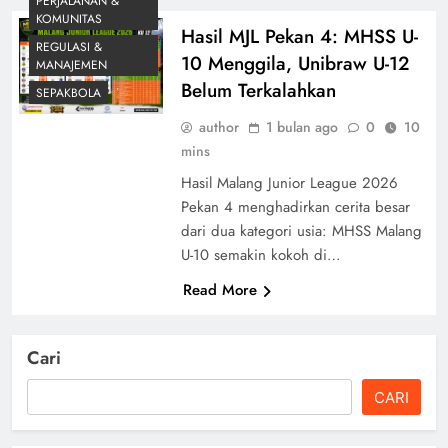
PERJALANAN &
KOMUNITAS
Hasil MJL Pekan 4: MHSS U-
REGULASI &
10 Menggila, Unibraw U-12
MANAJEMEN
Belum Terkalahkan
SEPAKBOLA
author
1 bulan ago
0
10
mins
Hasil Malang Junior League 2026
Pekan 4 menghadirkan cerita besar
dari dua kategori usia: MHSS Malang
U-10 semakin kokoh di…
Read More
Cari
CARI