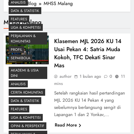
ANALISIS
Home
Blog
MHSS Malang
DATA & STATISTIK
FEATURES
MHSS Malang
LIGA & KOMPETISI
PERJALANAN &
Klasemen MJL 2026 KU 14
KOMUNITAS
Usai Pekan 4: Satria Muda
PROFIL
Kokoh, TFC Dekati Sinar
SEPAKBOLA
Mas
AKADEMI & USIA
DINI
author
1 bulan ago
0
11
mins
ANALISIS
CERITA KOMUNITAS
Setelah rangkaian hasil pertandingan
MJL 2026 KU 14 Pekan 4 yang
DATA & STATISTIK
sebelumnya berlangsung sengit di
FEATURES
Lapangan 1 dan 2 Yonkav,…
LIGA & KOMPETISI
Read More
OPINI & PERSPEKTIF