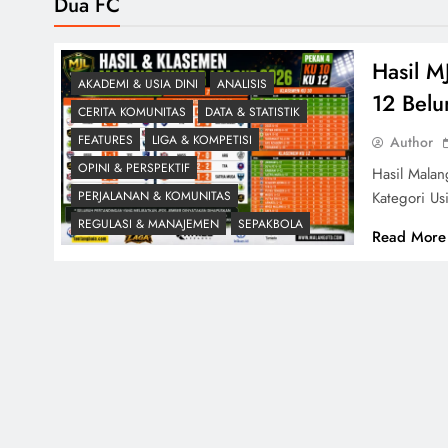
Dua FC
Hasil M
AKADEMI & USIA DINI
ANALISIS
12 Belu
CERITA KOMUNITAS
DATA & STATISTIK
FEATURES
LIGA & KOMPETISI
Author
OPINI & PERSPEKTIF
Hasil Mala
Kategori U
PERJALANAN & KOMUNITAS
REGULASI & MANAJEMEN
SEPAKBOLA
Read More