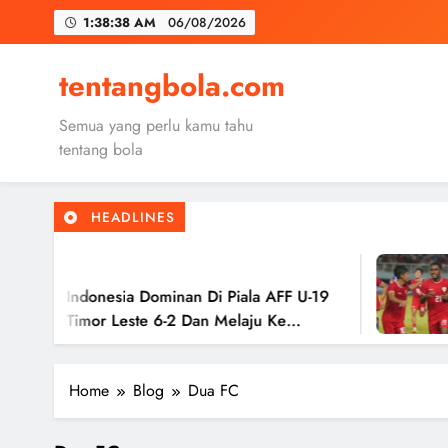
Skip
1:38:38 AM
06/08/2026
to
content
Trabzon
tentangbola.com
Malang United
Semua yang perlu kamu tahu
Kerolin Resm
tentang bola
HEADLINES
Trabzon
2
Malang United
 Indonesia Dominan Di Piala AFF U-19
Tim
 Timor Leste 6-2 Dan Melaju Ke
Has
Ke 
Home
Blog
Dua FC