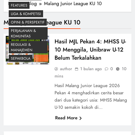
Home
Blog
Malang Junior League KU 10
FEATURES
LIGA & KOMPETISI
Malang Junior League KU 10
OPINI & PERSPEKTIF
PERJALANAN &
KOMUNITAS
Hasil MJL Pekan 4: MHSS U-
REGULASI &
10 Menggila, Unibraw U-12
MANAJEMEN
Belum Terkalahkan
SEPAKBOLA
author
1 bulan ago
0
10
mins
Hasil Malang Junior League 2026
Pekan 4 menghadirkan cerita besar
dari dua kategori usia: MHSS Malang
U-10 semakin kokoh di…
Read More