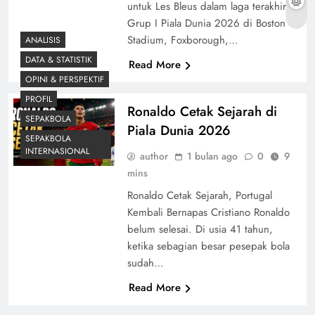
untuk Les Bleus dalam laga terakhir
Grup I Piala Dunia 2026 di Boston
Stadium, Foxborough,…
ANALISIS
DATA & STATISTIK
Read More
OPINI & PERSPEKTIF
PROFIL
Ronaldo Cetak Sejarah di
SEPAKBOLA
Piala Dunia 2026
SEPAKBOLA
INTERNASIONAL
author
1 bulan ago
0
9
mins
Ronaldo Cetak Sejarah, Portugal
Kembali Bernapas Cristiano Ronaldo
belum selesai. Di usia 41 tahun,
ketika sebagian besar pesepak bola
sudah…
Read More