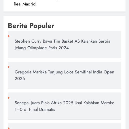
Real Madrid
Berita Populer
Stephen Curry Bawa Tim Basket AS Kalahkan Serbia
Jelang Olimpiade Paris 2024
Gregoria Mariska Tunjung Lolos Semifinal India Open
2026
Senegal Juara Piala Afrika 2025 Usai Kalahkan Maroko
1–0 di Final Dramatis