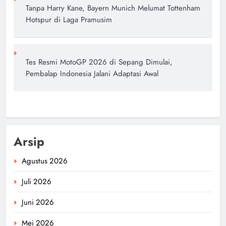
Tanpa Harry Kane, Bayern Munich Melumat Tottenham
Hotspur di Laga Pramusim
Tes Resmi MotoGP 2026 di Sepang Dimulai,
Pembalap Indonesia Jalani Adaptasi Awal
Arsip
Agustus 2026
Juli 2026
Juni 2026
Mei 2026