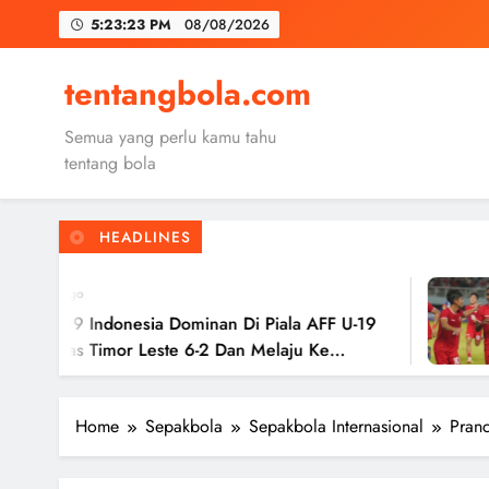
Skip
5:23:25 PM
08/08/2026
to
content
Trabzon
tentangbola.com
Malang United
Semua yang perlu kamu tahu
Kerolin Resm
tentang bola
HEADLINES
Trabzon
2 Tahun Ago
Malang United
ia Dominan Di Piala AFF U-19
Timnas Indo
este 6-2 Dan Melaju Ke
Hasil Imban
Ke Semifina
Home
Sepakbola
Sepakbola Internasional
Pranc