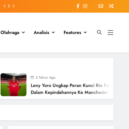
Olahraga
Analisis
Features
 Tahun Ago
y Yoro Ungkap Peran Kunci Rio Ferdinand
am Kepindahannya Ke Manchester United
lai £58 Juta