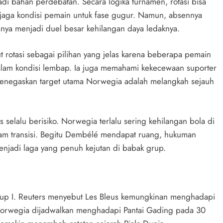
di bahan perdebatan. Secara logika turnamen, rotasi bisa
jaga kondisi pemain untuk fase gugur. Namun, absennya
ya menjadi duel besar kehilangan daya ledaknya.
 rotasi sebagai pilihan yang jelas karena beberapa pemain
alam kondisi lembap. Ia juga memahami kekecewaan suporter
menegaskan target utama Norwegia adalah melangkah sejauh
 selalu berisiko. Norwegia terlalu sering kehilangan bola di
alam transisi. Begitu Dembélé mendapat ruang, hukuman
enjadi laga yang penuh kejutan di babak grup.
Grup I. Reuters menyebut Les Bleus kemungkinan menghadapi
Norwegia dijadwalkan menghadapi Pantai Gading pada 30