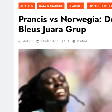
ANALISIS
DATA & STATISTIK
FEATURES
OPINI & PERSPEK
Prancis vs Norwegia: D
Bleus Juara Grup
Author
1 Bulan Ago
0
8 Mins