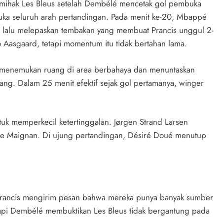
 memihak Les Bleus setelah Dembélé mencetak gol pembuka
ka seluruh arah pertandingan. Pada menit ke-20, Mbappé
 lalu melepaskan tembakan yang membuat Prancis unggul 2-
Aasgaard, tetapi momentum itu tidak bertahan lama.
i menemukan ruang di area berbahaya dan menuntaskan
ng. Dalam 25 menit efektif sejak gol pertamanya, winger
k memperkecil ketertinggalan. Jørgen Strand Larsen
ike Maignan. Di ujung pertandingan, Désiré Doué menutup
 Prancis mengirim pesan bahwa mereka punya banyak sumber
api Dembélé membuktikan Les Bleus tidak bergantung pada