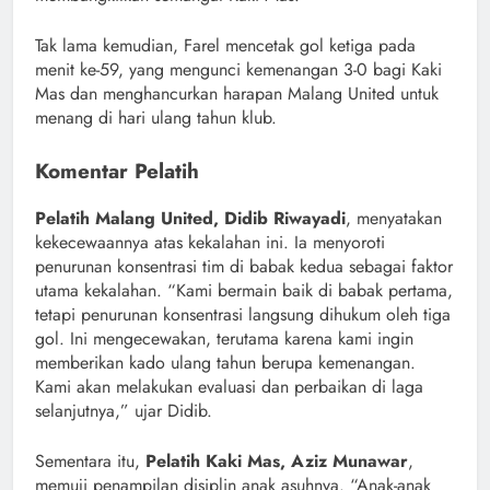
Tak lama kemudian, Farel mencetak gol ketiga pada
menit ke-59, yang mengunci kemenangan 3-0 bagi Kaki
Mas dan menghancurkan harapan Malang United untuk
menang di hari ulang tahun klub.
Komentar Pelatih
Pelatih Malang United, Didib Riwayadi
, menyatakan
kekecewaannya atas kekalahan ini. Ia menyoroti
penurunan konsentrasi tim di babak kedua sebagai faktor
utama kekalahan. “Kami bermain baik di babak pertama,
tetapi penurunan konsentrasi langsung dihukum oleh tiga
gol. Ini mengecewakan, terutama karena kami ingin
memberikan kado ulang tahun berupa kemenangan.
Kami akan melakukan evaluasi dan perbaikan di laga
selanjutnya,” ujar Didib.
Sementara itu,
Pelatih Kaki Mas, Aziz Munawar
,
memuji penampilan disiplin anak asuhnya. “Anak-anak