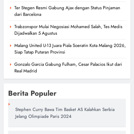
Ter Stegen Resmi Gabung Ajax dengan Status Pinjaman
dari Barcelona
Trabzonspor Mulai Negosiasi Mohamed Salah, Tes Medis
Dijadwalkan 5 Agustus
Malang United U-13 Juara Piala Soeratin Kota Malang 2026,
Siap Tatap Putaran Provinsi
Gonzalo Garcia Gabung Fulham, Cesar Palacios Ikut dari
Real Madrid
Berita Populer
Stephen Curry Bawa Tim Basket AS Kalahkan Serbia
Jelang Olimpiade Paris 2024