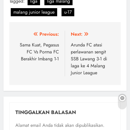
Tagged:
liga
liga malang
malang junior league
u-17
Navigasi
Previous:
Next:
pos
Sama Kuat, Pegasus
Arunda FC atasi
FC Vs Porma FC
perlawanan sengit
Berakhir Imbang 1-1
SSB Lawang 3-1 di
laga ke 4 Malang
Junior League
TINGGALKAN BALASAN
Alamat email Anda tidak akan dipublikasikan.