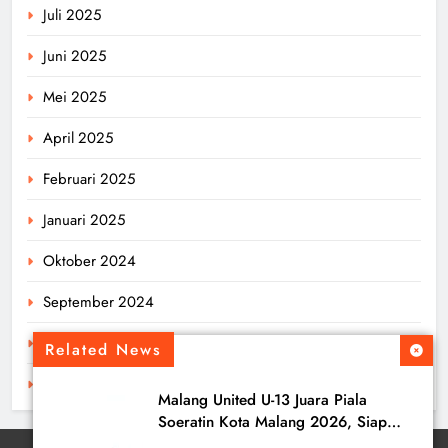
Juli 2025
Juni 2025
Mei 2025
April 2025
Februari 2025
Januari 2025
Oktober 2024
September 2024
Agustus 2024
Related News
Juli 2024
Malang United U-13 Juara Piala
Soeratin Kota Malang 2026, Siap
Tatap Putaran Provinsi