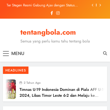
Skip
Ter Stegen Resmi Gabung Ajax dengan Status
to
Pinjaman dari Barcelona
content
Trabzonspor Mulai Negosiasi Mohamed Salah, Tes
Medis Dijadwalkan 5 Agustus
Malang United U-13 Juara Piala Soeratin Kota Malang
2026, Siap Tatap Putaran Provinsi
tentangbola.com
Kerolin Resmi Gabung Barcelona, Transfer
Dilaporkan Pecahkan Rekor Penjualan WSL
Semua yang perlu kamu tahu tentang bola
Ter Stegen Resmi Gabung Ajax dengan Status
Pinjaman dari Barcelona
MENU
Trabzonspor Mulai Negosiasi Mohamed Salah, Tes
Medis Dijadwalkan 5 Agustus
Malang United U-13 Juara Piala Soeratin Kota Malang
HEADLINES
2026, Siap Tatap Putaran Provinsi
2 Tahun Ago
Timnas U-19 Indonesia Dominan di Piala AFF U-19
2024, Libas Timor Leste 6-2 dan Melaju ke
Semifinal