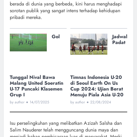
berada di dunia yang berbeda, kini harus menghadapi
sorotan publik yang sangat intens terhadap kehidupan
pribadi mereka.
Gol
Jadwal
Padat
Tunggal Nival Bawa
Timnas Indonesia U-20
Malang United Soeratin
di Seoul Earth On Us
U-17 Puncaki Klasemen
Cup 2024: Ujian Berat
Grup I
Menuju Piala Asia U-20
by author
●
14/07/2025
by author
●
22/08/2024
Isu perselingkuhan yang melibatkan Azizah Salsha dan
Salim Nauderer telah mengguncang dunia maya dan
menjadi bahan pembicaraan luas di masyarakat. Meski