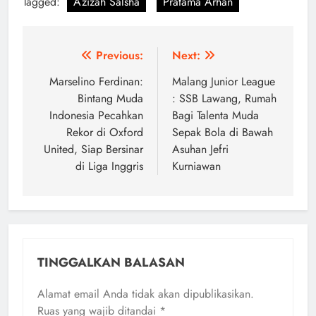
Tagged:
Azizah Salsha
Pratama Arhan
Navigasi
Previous:
Next:
pos
Marselino Ferdinan:
Malang Junior League
Bintang Muda
: SSB Lawang, Rumah
Indonesia Pecahkan
Bagi Talenta Muda
Rekor di Oxford
Sepak Bola di Bawah
United, Siap Bersinar
Asuhan Jefri
di Liga Inggris
Kurniawan
TINGGALKAN BALASAN
Alamat email Anda tidak akan dipublikasikan.
Ruas yang wajib ditandai
*