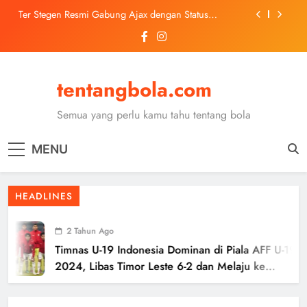
Pinjaman dari Barcelona
Skip
Trabzonspor Mulai Negosiasi Mohamed Salah, Tes
to
Medis Dijadwalkan 5 Agustus
content
Malang United U-13 Juara Piala Soeratin Kota Malang
2026, Siap Tatap Putaran Provinsi
Kerolin Resmi Gabung Barcelona, Transfer
tentangbola.com
Dilaporkan Pecahkan Rekor Penjualan WSL
Ter Stegen Resmi Gabung Ajax dengan Status
Semua yang perlu kamu tahu tentang bola
Pinjaman dari Barcelona
Trabzonspor Mulai Negosiasi Mohamed Salah, Tes
Medis Dijadwalkan 5 Agustus
MENU
Malang United U-13 Juara Piala Soeratin Kota Malang
2026, Siap Tatap Putaran Provinsi
HEADLINES
2 Tahun Ago
Timnas U-19 Indonesia Dominan di Piala AFF U-19
2024, Libas Timor Leste 6-2 dan Melaju ke
Semifinal