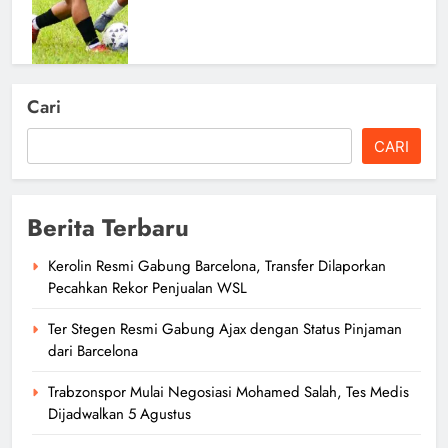
Cari
Pengumuman MJL: Screening,
CARI
Pelatihan Medis, dan Technical
Meeting Digelar 15 Februari 2026
author
6 bulan ago
0
Berita Terbaru
Kerolin Resmi Gabung Barcelona, Transfer Dilaporkan
Pecahkan Rekor Penjualan WSL
Ter Stegen Resmi Gabung Ajax dengan Status Pinjaman
dari Barcelona
Trabzonspor Mulai Negosiasi Mohamed Salah, Tes Medis
Dijadwalkan 5 Agustus