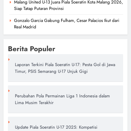
Malang United U-13 Juara Piala Soeratin Kota Malang 2026,
Siap Tatap Putaran Provinsi
Gonzalo Garcia Gabung Fulham, Cesar Palacios Ikut dari
Real Madrid
Berita Populer
Laporan Terkini Piala Soeratin U-17: Pesta Gol di Jawa
Timur, PSIS Semarang U-17 Unjuk Gigi
Mengapa Pressing Tinggi Menjadi
Kunci Kesuksesan Klub-klub Eropa
author
7 bulan ago
0
Perubahan Pola Permainan Liga 1 Indonesia dalam
Lima Musim Terakhir
Analisis Peran Gelandang Bertahan
dalam Sistem Sepak Bola Modern
author
7 bulan ago
0
Update Piala Soeratin U-17 2025: Kompetisi