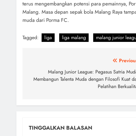
terus mengembangkan potensi para pemainnya, Porma
Malang. Masa depan sepak bola Malang Raya tampakn
muda dari Porma FC.
Tagged:
liga
liga malang
malang junior leag
Navigasi
Previou
pos
Malang Junior League: Pegasus Satria Mud
Membangun Talenta Muda dengan Filosofi Kuat d
Pelatihan Berkualit
TINGGALKAN BALASAN