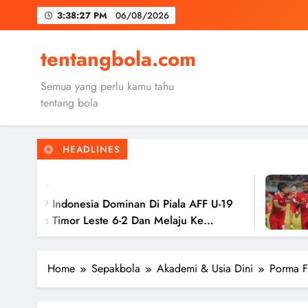
Skip
3:38:28 PM
06/08/2026
to
content
Trabzon
tentangbola.com
Malang United
Semua yang perlu kamu tahu
Kerolin Resm
tentang bola
HEADLINES
Trabzon
2 Tah
Malang United
donesia Dominan Di Piala AFF U-19
Timnas
mor Leste 6-2 Dan Melaju Ke
Hasil 
Ke Sem
Home
Sepakbola
Akademi & Usia Dini
Porma F