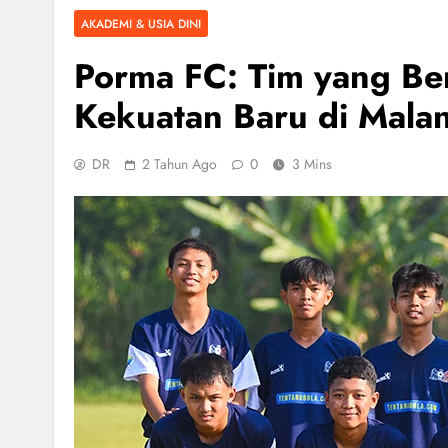
AKADEMI & USIA DINI
Porma FC: Tim yang Be
Kekuatan Baru di Mala
DR
2 Tahun Ago
0
3 Mins