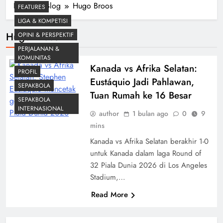
Home
Blog
Hugo Broos
FEATURES
LIGA & KOMPETISI
Hugo Broos
OPINI & PERSPEKTIF
PERJALANAN &
KOMUNITAS
Kanada vs Afrika Selatan:
PROFIL
Eustáquio Jadi Pahlawan,
SEPAKBOLA
Tuan Rumah ke 16 Besar
SEPAKBOLA
INTERNASIONAL
author
1 bulan ago
0
9
mins
Kanada vs Afrika Selatan berakhir 1-0
untuk Kanada dalam laga Round of
32 Piala Dunia 2026 di Los Angeles
Stadium,…
Read More