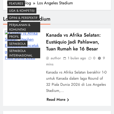
Home
Blog
Los Angeles Stadium
FEATURES
LIGA & KOMPETISI
Los Angeles Stadium
OPINI & PERSPEKTIF
PERJALANAN &
KOMUNITAS
Kanada vs Afrika Selatan:
PROFIL
Eustáquio Jadi Pahlawan,
SEPAKBOLA
Tuan Rumah ke 16 Besar
SEPAKBOLA
INTERNASIONAL
author
1 bulan ago
0
9
mins
Kanada vs Afrika Selatan berakhir 1-0
untuk Kanada dalam laga Round of
32 Piala Dunia 2026 di Los Angeles
Stadium,…
Read More