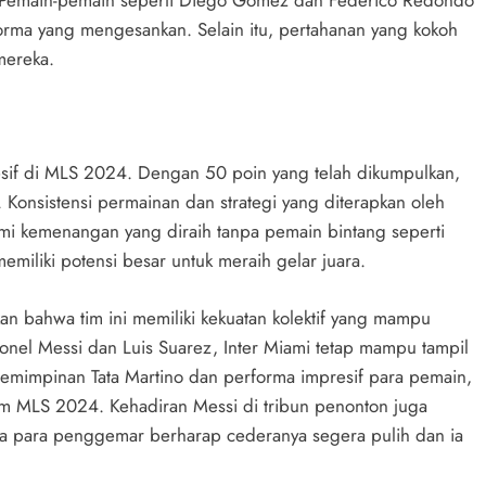
d. Pemain-pemain seperti Diego Gomez dan Federico Redondo
ma yang mengesankan. Selain itu, pertahanan yang kokoh
mereka.
esif di MLS 2024. Dengan 50 poin yang telah dikumpulkan,
Konsistensi permainan dan strategi yang diterapkan oleh
demi kemenangan yang diraih tanpa pemain bintang seperti
miliki potensi besar untuk meraih gelar juara.
n bahwa tim ini memiliki kekuatan kolektif yang mampu
onel Messi dan Luis Suarez, Inter Miami tetap mampu tampil
mimpinan Tata Martino dan performa impresif para pemain,
im MLS 2024. Kehadiran Messi di tribun penonton juga
a para penggemar berharap cederanya segera pulih dan ia