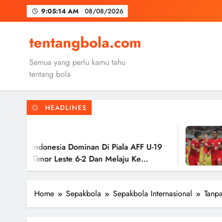
Skip
9:05:15 AM
08/08/2026
to
content
Trabzon
tentangbola.com
Malang United
Semua yang perlu kamu tahu
Kerolin Resm
tentang bola
HEADLINES
Trabzon
2 Tahun 
Malang United
esia Dominan Di Piala AFF U-19
Timnas In
 Leste 6-2 Dan Melaju Ke
Hasil Imb
Ke Semifi
Home
Sepakbola
Sepakbola Internasional
Tanp