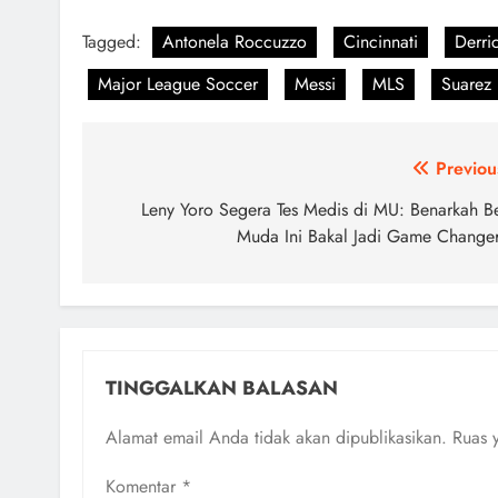
Tagged:
Antonela Roccuzzo
Cincinnati
Derric
Major League Soccer
Messi
MLS
Suarez
Navigasi
Previou
pos
Leny Yoro Segera Tes Medis di MU: Benarkah B
Muda Ini Bakal Jadi Game Change
TINGGALKAN BALASAN
Alamat email Anda tidak akan dipublikasikan.
Ruas 
Komentar
*