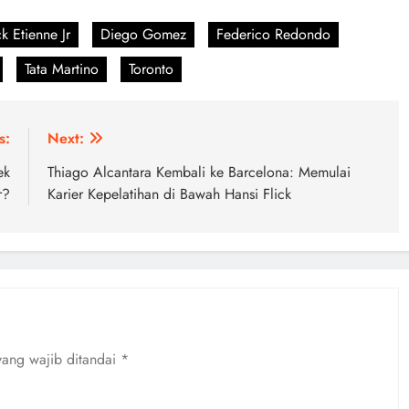
k Etienne Jr
Diego Gomez
Federico Redondo
Tata Martino
Toronto
s:
Next:
ek
Thiago Alcantara Kembali ke Barcelona: Memulai
r?
Karier Kepelatihan di Bawah Hansi Flick
yang wajib ditandai
*