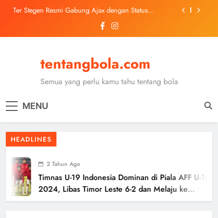
Skip
Ter Stegen Resmi Gabung Ajax dengan Status
to
Pinjaman dari Barcelona
content
Trabzonspor Mulai Negosiasi Mohamed Salah, Tes
Medis Dijadwalkan 5 Agustus
Malang United U-13 Juara Piala Soeratin Kota Malang
2026, Siap Tatap Putaran Provinsi
tentangbola.com
Kerolin Resmi Gabung Barcelona, Transfer
Dilaporkan Pecahkan Rekor Penjualan WSL
Semua yang perlu kamu tahu tentang bola
Ter Stegen Resmi Gabung Ajax dengan Status
Pinjaman dari Barcelona
MENU
Trabzonspor Mulai Negosiasi Mohamed Salah, Tes
Medis Dijadwalkan 5 Agustus
Malang United U-13 Juara Piala Soeratin Kota Malang
HEADLINES
2026, Siap Tatap Putaran Provinsi
2 Tahun Ago
Timnas U-19 Indonesia Dominan di Piala AFF U-19
2024, Libas Timor Leste 6-2 dan Melaju ke
Semifinal