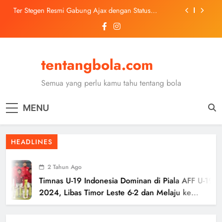
Skip
Ter Stegen Resmi Gabung Ajax dengan Status
to
Pinjaman dari Barcelona
content
Trabzonspor Mulai Negosiasi Mohamed Salah, Tes
Medis Dijadwalkan 5 Agustus
Malang United U-13 Juara Piala Soeratin Kota Malang
2026, Siap Tatap Putaran Provinsi
tentangbola.com
Kerolin Resmi Gabung Barcelona, Transfer
Dilaporkan Pecahkan Rekor Penjualan WSL
Semua yang perlu kamu tahu tentang bola
Ter Stegen Resmi Gabung Ajax dengan Status
Pinjaman dari Barcelona
MENU
Trabzonspor Mulai Negosiasi Mohamed Salah, Tes
Medis Dijadwalkan 5 Agustus
Malang United U-13 Juara Piala Soeratin Kota Malang
HEADLINES
2026, Siap Tatap Putaran Provinsi
2 Tahun Ago
Timnas U-19 Indonesia Dominan di Piala AFF U-19
2024, Libas Timor Leste 6-2 dan Melaju ke
Semifinal