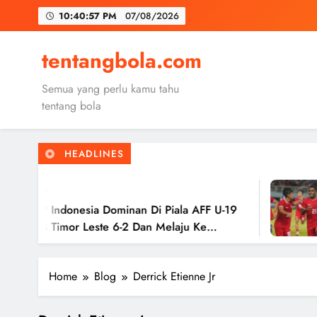
Skip
10:40:58 PM
07/08/2026
to
content
Trabzon
tentangbola.com
Malang United
Semua yang perlu kamu tahu
Kerolin Resm
tentang bola
HEADLINES
Trabzon
o
Malang United
9 Indonesia Dominan Di Piala AFF U-19
Ti
s Timor Leste 6-2 Dan Melaju Ke
Ha
Ke
Home
Blog
Derrick Etienne Jr