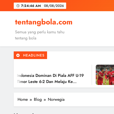
Skip
7:24:47 AM
08/08/2026
to
content
Trabzon
tentangbola.com
Malang United
Semua yang perlu kamu tahu
Kerolin Resm
tentang bola
HEADLINES
Trabzon
2
Malang United
 Indonesia Dominan Di Piala AFF U-19
Tim
 Timor Leste 6-2 Dan Melaju Ke
Has
Ke 
Home
Blog
Norwegia