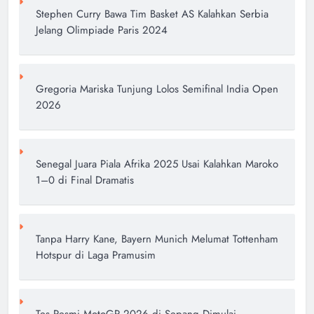
Stephen Curry Bawa Tim Basket AS Kalahkan Serbia
Jelang Olimpiade Paris 2024
Gregoria Mariska Tunjung Lolos Semifinal India Open
2026
Senegal Juara Piala Afrika 2025 Usai Kalahkan Maroko
1–0 di Final Dramatis
Tanpa Harry Kane, Bayern Munich Melumat Tottenham
Hotspur di Laga Pramusim
Tes Resmi MotoGP 2026 di Sepang Dimulai,