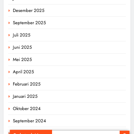
Desember 2025
September 2025
Juli 2025
Juni 2025
Mei 2025
April 2025
Februari 2025
Januari 2025
Oktober 2024
September 2024
Agustus 2024