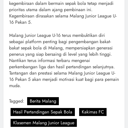
kegembiraan dalam bermain sepak bola tetap menjadi
prioritas utama dalam ajang pembinaan ini.
Kegembiraan dirasakan selama Malang Junior League U-
16 Pekan 5.
Malang Junior League U-16 terus membuktikan diri
sebagai platform penting bagi pengembangan bakat-
bakat sepak bola di Malang, mempersiapkan generasi
penerus yang siap bersaing di level yang lebih tinggi.
Nantikan terus informasi terbaru mengenai
perkembangan liga dan hasil pertandingan selanjutnya.
Tantangan dan prestasi selama Malang Junior League U-
16 Pekan 5 akan menjadi motivasi kuat bagi para pemain
muda.
Tagged:
Berita Malang
Hasil Pertandingan Sepak Bola
Kakimas FC
Klasemen Malang Junior League