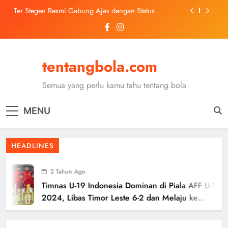
Skip
Ter Stegen Resmi Gabung Ajax dengan Status
to
Pinjaman dari Barcelona
content
Trabzonspor Mulai Negosiasi Mohamed Salah, Tes
Medis Dijadwalkan 5 Agustus
Malang United U-13 Juara Piala Soeratin Kota Malang
2026, Siap Tatap Putaran Provinsi
tentangbola.com
Kerolin Resmi Gabung Barcelona, Transfer
Dilaporkan Pecahkan Rekor Penjualan WSL
Semua yang perlu kamu tahu tentang bola
Ter Stegen Resmi Gabung Ajax dengan Status
Pinjaman dari Barcelona
MENU
Trabzonspor Mulai Negosiasi Mohamed Salah, Tes
Medis Dijadwalkan 5 Agustus
Malang United U-13 Juara Piala Soeratin Kota Malang
HEADLINES
2026, Siap Tatap Putaran Provinsi
2 Tahun Ago
Timnas U-19 Indonesia Dominan di Piala AFF U-19
2024, Libas Timor Leste 6-2 dan Melaju ke
Semifinal