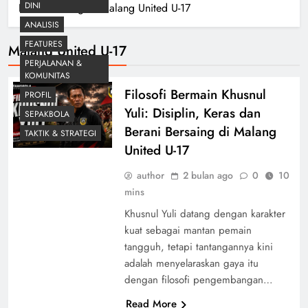
DINI
Home
Blog
Malang United U-17
ANALISIS
FEATURES
Malang United U-17
PERJALANAN &
KOMUNITAS
Filosofi Bermain Khusnul
PROFIL
Yuli: Disiplin, Keras dan
SEPAKBOLA
Berani Bersaing di Malang
TAKTIK & STRATEGI
United U-17
author
2 bulan ago
0
10
mins
Khusnul Yuli datang dengan karakter
kuat sebagai mantan pemain
tangguh, tetapi tantangannya kini
adalah menyelaraskan gaya itu
dengan filosofi pengembangan…
Read More