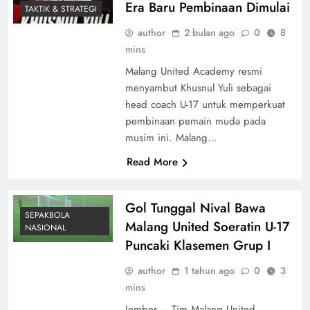
Era Baru Pembinaan Dimulai
TAKTIK & STRATEGI
author
2 bulan ago
0
8
mins
Malang United Academy resmi
menyambut Khusnul Yuli sebagai
head coach U-17 untuk memperkuat
pembinaan pemain muda pada
musim ini. Malang…
Read More
Gol Tunggal Nival Bawa
SEPAKBOLA
Malang United Soeratin U-17
NASIONAL
Puncaki Klasemen Grup I
author
1 tahun ago
0
3
mins
Jember – Tim Malang United