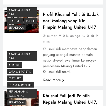
AKADEMI & USIA
Profil Khusnul Yuli: Si Badak
DINI
dari Malang yang Kini
FEATURES
PROFIL
Pimpin Malang United U-17
SEPAKBOLA
author
2 bulan ago
0
9
mins
Khusnul Yuli membawa pengalaman
AKADEMI & USIA
panjang sebagai mantan pemain
DINI
nasional-level Jawa Timur ke proyek
ANALISIS
pembinaan Malang United U-17.
Khusnul Yuli resmi…
DATA & STATISTIK
FEATURES
Read More
LIGA & KOMPETISI
PERJALANAN &
Khusnul Yuli Jadi Pelatih
KOMUNITAS
Kepala Malang United U-17,
SEPAKBOLA