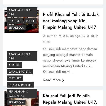
AKADEMI & USIA
Profil Khusnul Yuli: Si Badak
DINI
dari Malang yang Kini
FEATURES
PROFIL
Pimpin Malang United U-17
SEPAKBOLA
author
2 bulan ago
0
9
mins
Khusnul Yuli membawa pengalaman
AKADEMI & USIA
panjang sebagai mantan pemain
DINI
nasional-level Jawa Timur ke proyek
ANALISIS
pembinaan Malang United U-17.
Khusnul Yuli resmi…
DATA & STATISTIK
FEATURES
Read More
LIGA & KOMPETISI
PERJALANAN &
Khusnul Yuli Jadi Pelatih
KOMUNITAS
Kepala Malang United U-17,
SEPAKBOLA