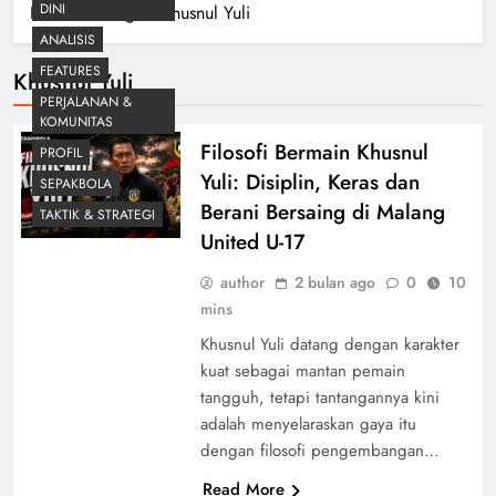
DINI
Home
Blog
Khusnul Yuli
ANALISIS
FEATURES
Khusnul Yuli
PERJALANAN &
KOMUNITAS
Filosofi Bermain Khusnul
PROFIL
Yuli: Disiplin, Keras dan
SEPAKBOLA
Berani Bersaing di Malang
TAKTIK & STRATEGI
United U-17
author
2 bulan ago
0
10
mins
Khusnul Yuli datang dengan karakter
kuat sebagai mantan pemain
tangguh, tetapi tantangannya kini
adalah menyelaraskan gaya itu
dengan filosofi pengembangan…
Read More