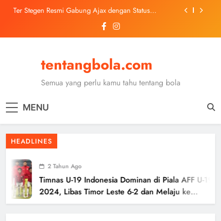
Pinjaman dari Barcelona
Skip
Trabzonspor Mulai Negosiasi Mohamed Salah, Tes
to
Medis Dijadwalkan 5 Agustus
content
Malang United U-13 Juara Piala Soeratin Kota Malang
2026, Siap Tatap Putaran Provinsi
Kerolin Resmi Gabung Barcelona, Transfer
tentangbola.com
Dilaporkan Pecahkan Rekor Penjualan WSL
Ter Stegen Resmi Gabung Ajax dengan Status
Semua yang perlu kamu tahu tentang bola
Pinjaman dari Barcelona
Trabzonspor Mulai Negosiasi Mohamed Salah, Tes
Medis Dijadwalkan 5 Agustus
MENU
Malang United U-13 Juara Piala Soeratin Kota Malang
2026, Siap Tatap Putaran Provinsi
HEADLINES
2 Tahun Ago
Timnas U-19 Indonesia Dominan di Piala AFF U-19
2024, Libas Timor Leste 6-2 dan Melaju ke
Semifinal