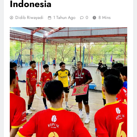
Indonesia
Didib Riwayadi
1 Tahun Ago
0
8 Mins