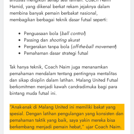
Hamid, yang dikenal berkat rekam jejaknya dalam
membina banyak pemain berbakat nasional,
membagikan berbagai teknik dasar futsal seperti:
Penguasaan bola (
ball control
)
Passing dan
shooting
akurat
Pergerakan tanpa bola (
off-the-ball movement
)
Pemahaman dasar strategi futsal
Tak hanya teknik, Coach Naim juga menanamkan
pemahaman mendalam tentang pentingnya mentalitas
dan sikap disiplin dalam latihan. Malang United Futsal
berkomitmen menjadi kawah candradimuka bagi para
bintang muda futsal ini.
“Anak-anak di Malang United ini memiliki bakat yang
spesial. Dengan latihan pengulangan yang konsisten dan
pemahaman taktik yang baik, saya yakin mereka bisa
berkembang menjadi pemain hebat,” ujar Coach Naim.