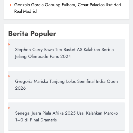
author
3 bulan ago
0
Gonzalo Garcia Gabung Fulham, Cesar Palacios Ikut dari
Real Madrid
Berita Populer
Stephen Curry Bawa Tim Basket AS Kalahkan Serbia
Jelang Olimpiade Paris 2024
Mario Aji Gagal Finis di Moto2
Spanyol 2026, Peluang Poin Buyar
Gregoria Mariska Tunjung Lolos Semifinal India Open
di Jerez
2026
author
3 bulan ago
0
Senegal Juara Piala Afrika 2025 Usai Kalahkan Maroko
1–0 di Final Dramatis