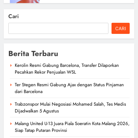
Janice Tjen Wimbledon: Sejarah
Cari
Baru Indonesia Usai Kalahkan
CARI
Unggulan
author
1 bulan ago
0
Berita Terbaru
Kerolin Resmi Gabung Barcelona, Transfer Dilaporkan
Pecahkan Rekor Penjualan WSL
Ter Stegen Resmi Gabung Ajax dengan Status Pinjaman
dari Barcelona
Trabzonspor Mulai Negosiasi Mohamed Salah, Tes Medis
Dijadwalkan 5 Agustus
Alex Marquez Menang Lagi di
Jerez, Marc Marquez Crash di
Malang United U-13 Juara Piala Soeratin Kota Malang 2026,
MotoGP Spanyol 2026
Siap Tatap Putaran Provinsi