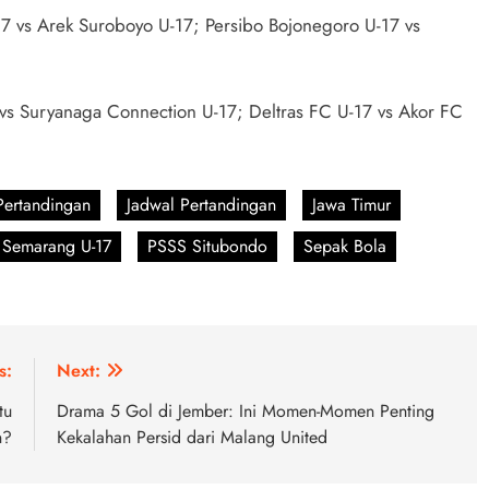
 vs Arek Suroboyo U-17; Persibo Bojonegoro U-17 vs
 vs Suryanaga Connection U-17; Deltras FC U-17 vs Akor FC
Pertandingan
Jadwal Pertandingan
Jawa Timur
 Semarang U-17
PSSS Situbondo
Sepak Bola
s:
Next:
tu
Drama 5 Gol di Jember: Ini Momen-Momen Penting
n?
Kekalahan Persid dari Malang United