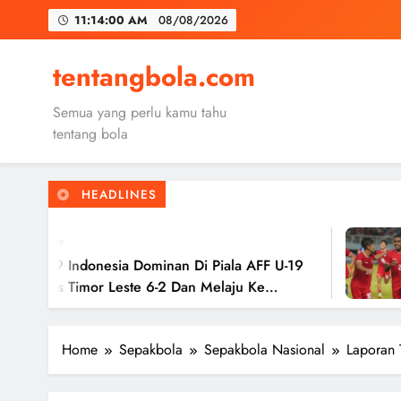
Skip
11:14:01 AM
08/08/2026
to
content
Trabzon
tentangbola.com
Malang United
Semua yang perlu kamu tahu
Kerolin Resm
tentang bola
HEADLINES
Trabzon
2 Tah
Malang United
donesia Dominan Di Piala AFF U-19
Timnas
mor Leste 6-2 Dan Melaju Ke
Hasil 
Ke Sem
Home
Sepakbola
Sepakbola Nasional
Laporan 