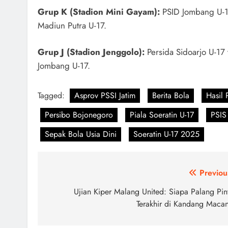
Grup K (Stadion Mini Gayam):
PSID Jombang U-17
Madiun Putra U-17.
Grup J (Stadion Jenggolo):
Persida Sidoarjo U-17
Jombang U-17.
Tagged:
Asprov PSSI Jatim
Berita Bola
Hasil 
Persibo Bojonegoro
Piala Soeratin U-17
PSIS
Sepak Bola Usia Dini
Soeratin U-17 2025
Navigasi
Previou
pos
Ujian Kiper Malang United: Siapa Palang Pin
Terakhir di Kandang Maca