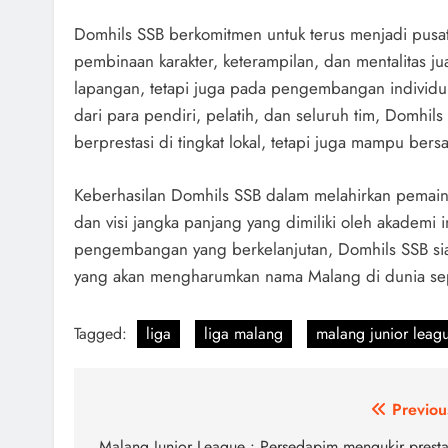
Domhils SSB berkomitmen untuk terus menjadi pus
pembinaan karakter, keterampilan, dan mentalitas j
lapangan, tetapi juga pada pengembangan individ
dari para pendiri, pelatih, dan seluruh tim, Domhil
berprestasi di tingkat lokal, tetapi juga mampu bers
Keberhasilan Domhils SSB dalam melahirkan pemain-pe
dan visi jangka panjang yang dimiliki oleh akademi
pengembangan yang berkelanjutan, Domhils SSB siap 
yang akan mengharumkan nama Malang di dunia se
Tagged:
liga
liga malang
malang junior leag
Navigasi
Previou
Malang Junior League : Persedapim mengukir presta