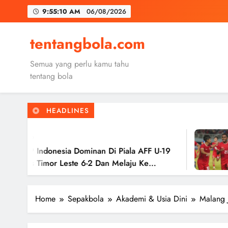
Skip
9:55:12 AM
06/08/2026
to
content
Trabzon
tentangbola.com
Malang United
Semua yang perlu kamu tahu
Kerolin Resm
tentang bola
HEADLINES
Trabzon
2 Tahun Ag
Malang United
sia Dominan Di Piala AFF U-19
Timnas Ind
Leste 6-2 Dan Melaju Ke
Hasil Imba
Ke Semifin
Home
Sepakbola
Akademi & Usia Dini
Malang 