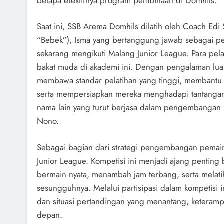
betapa efektifnya program pembinaan di Domhils.
Saat ini, SSB Arema Domhils dilatih oleh Coach Edi 
“Bebek”), Isma yang bertanggung jawab sebagai pela
sekarang mengikuti Malang Junior League. Para pel
bakat muda di akademi ini. Dengan pengalaman luas 
membawa standar pelatihan yang tinggi, membantu
serta mempersiapkan mereka menghadapi tantangan di 
nama lain yang turut berjasa dalam pengembanga
Nono.
Sebagai bagian dari strategi pengembangan pemain,
Junior League. Kompetisi ini menjadi ajang penti
bermain nyata, menambah jam terbang, serta melat
sesungguhnya. Melalui partisipasi dalam kompetisi 
dan situasi pertandingan yang menantang, keteramp
depan.