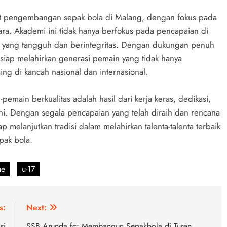
at pengembangan sepak bola di Malang, dengan fokus pada
uara. Akademi ini tidak hanya berfokus pada pencapaian di
u yang tangguh dan berintegritas. Dengan dukungan penuh
s siap melahirkan generasi pemain yang tidak hanya
aing di kancah nasional dan internasional.
main berkualitas adalah hasil dari kerja keras, dedikasi,
 ini. Dengan segala pencapaian yang telah diraih dan rencana
melanjutkan tradisi dalam melahirkan talenta-talenta terbaik
pak bola.
ue
u-17
s:
Next:
si
SSB Arunda fc: Membangun Sepakbola di Turen