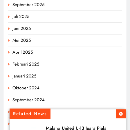
September 2025
Juli 2025
Juni 2025
Mei 2025
April 2025
Februari 2025
Januari 2025
Oktober 2024
September 2024
Agustus 2024
Related News
Juli 2024
Malang United U-13 Juara Piala