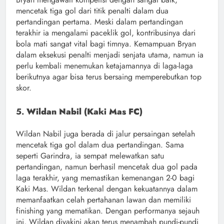
mencetak tiga gol dari titik penalti dalam dua
pertandingan pertama. Meski dalam pertandingan
terakhir ia mengalami paceklik gol, kontribusinya dari
bola mati sangat vital bagi timnya. Kemampuan Bryan
dalam eksekusi penalti menjadi senjata utama, namun ia
perlu kembali menemukan ketajamannya di laga-laga
berikutnya agar bisa terus bersaing memperebutkan top
skor.
5.
Wildan Nabil (Kaki Mas FC)
Wildan Nabil juga berada di jalur persaingan setelah
mencetak tiga gol dalam dua pertandingan. Sama
seperti Garindra, ia sempat melewatkan satu
pertandingan, namun berhasil mencetak dua gol pada
laga terakhir, yang memastikan kemenangan 2-0 bagi
Kaki Mas. Wildan terkenal dengan kekuatannya dalam
memanfaatkan celah pertahanan lawan dan memiliki
finishing yang mematikan. Dengan performanya sejauh
ini, Wildan diyakini akan terus menambah pundi-pundi