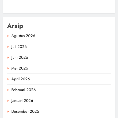
Arsip
Agustus 2026
Juli 2026
Juni 2026
Mei 2026
April 2026
Februari 2026
Januari 2026
Desember 2025